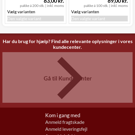
83,00 kr.
89,00 kr.
pakke á 200 stk.
|
inkl. moms
pakke á 100 stk.
|
inkl. moms
Vælg varianten
Vælg varianten
Den valgte variant
Den valgte variant
Har du brug for hjælp? Find alle relevante oplysninger i vores
kundecenter.
Gå til Kundecenter
Kom i gang med
Anmeld fragtskade
Anmeld leveringsfejl