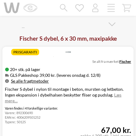
Mangler chatten?
Ret samtykke!
…
Fischer S dybel, 6 x 30 mm, maxipakke
PRISGARANTI
Se alt fra mærket
Fischer
20+ stk. på lager
GLS Pakkeshop 39,00 kr. (leveres onsdag d. 12/8)
Se alle fragtmetoder
Fischer S dybel i nylon til montage i beton, mursten og letbeton.
Metode
Pris
Leveres
Ingen ekspansion i dybelhalsen beskytter fliser og pudslag.
Læs
GLS Pakkeshop
39,00 kr.
Onsdag d. 12/8
mere…
GLS
49,00 kr.
Onsdag d. 12/8
Hjemmelevering
Varen findes i 4 forskellige varianter.
Varenr.:
892300690
GLS Erhverv
49,00 kr.
Onsdag d. 12/8
EAN nr.:
4006209501252
Direkte levering
149,00 kr.
Tirsdag d. 11/8
Typenr.:
50125
Click&Collect i
67,00 kr.
Svenstrup
0,00 kr.
Tirsdag d. 11/8