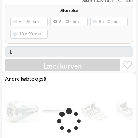
pakke á 200 stk.
|
inkl. moms
(9230)
Størrelse
Læg i kurven
Andre købte også