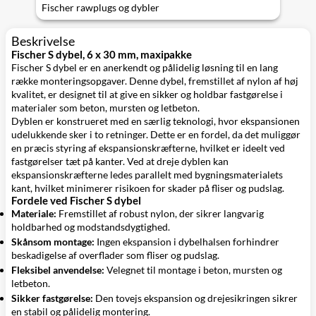
Fischer rawplugs og dybler
Beskrivelse
Fischer S dybel, 6 x 30 mm, maxipakke
Fischer S dybel er en anerkendt og pålidelig løsning til en lang
række monteringsopgaver. Denne dybel, fremstillet af nylon af høj
kvalitet, er designet til at give en sikker og holdbar fastgørelse i
materialer som beton, mursten og letbeton.
Dyblen er konstrueret med en særlig teknologi, hvor ekspansionen
udelukkende sker i to retninger. Dette er en fordel, da det muliggør
en præcis styring af ekspansionskræfterne, hvilket er ideelt ved
fastgørelser tæt på kanter. Ved at dreje dyblen kan
ekspansionskræfterne ledes parallelt med bygningsmaterialets
kant, hvilket minimerer risikoen for skader på fliser og pudslag.
Fordele ved Fischer S dybel
Materiale:
Fremstillet af robust nylon, der sikrer langvarig
holdbarhed og modstandsdygtighed.
Skånsom montage:
Ingen ekspansion i dybelhalsen forhindrer
beskadigelse af overflader som fliser og pudslag.
Fleksibel anvendelse:
Velegnet til montage i beton, mursten og
letbeton.
Sikker fastgørelse:
Den tovejs ekspansion og drejesikringen sikrer
en stabil og pålidelig montering.