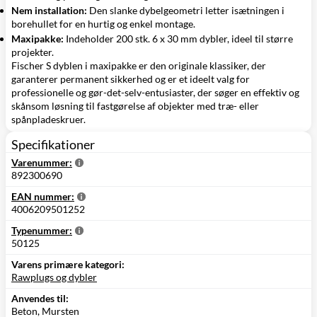
Nem installation:
Den slanke dybelgeometri letter isætningen i
borehullet for en hurtig og enkel montage.
Maxipakke:
Indeholder 200 stk. 6 x 30 mm dybler, ideel til større
projekter.
Fischer S dyblen i maxipakke er den originale klassiker, der
garanterer permanent sikkerhed og er et ideelt valg for
professionelle og gør-det-selv-entusiaster, der søger en effektiv og
skånsom løsning til fastgørelse af objekter med træ- eller
spånpladeskruer.
Specifikationer
Varenummer:
892300690
EAN nummer:
4006209501252
Typenummer:
50125
Varens primære kategori:
Rawplugs og dybler
Anvendes til:
Beton, Mursten