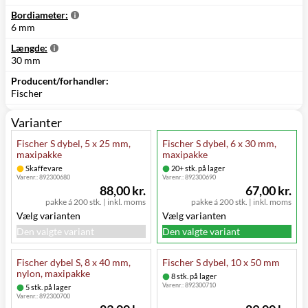
Bordiameter:
6 mm
Længde:
30 mm
Producent/forhandler:
Fischer
Varianter
Fischer S dybel, 5 x 25 mm,
Fischer S dybel, 6 x 30 mm,
maxipakke
maxipakke
Skaffevare
20+ stk. på lager
Varenr.:
892300680
Varenr.:
892300690
88,00 kr.
67,00 kr.
pakke á 200 stk.
|
inkl. moms
pakke á 200 stk.
|
inkl. moms
Vælg varianten
Vælg varianten
Den valgte variant
Den valgte variant
Fischer dybel S, 8 x 40 mm,
Fischer S dybel, 10 x 50 mm
nylon, maxipakke
8 stk. på lager
Varenr.:
892300710
5 stk. på lager
Varenr.:
892300700