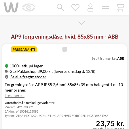
Mangler chatten?
Ret samtykke!
…
AP9 forgreningsdåse, hvid, 85x85 mm - ABB
PRISGARANTI
Se alt fra mærket
ABB
1000+ stk. på lager
GLS Pakkeshop 39,00 kr. (leveres onsdag d. 12/8)
Se alle fragtmetoder
Forgreningsdåse AP9 IP55 2,5mm² 85x85x39 mm halogenfri m. 10
Metode
Pris
Leveres
membraner.
GLS Pakkeshop
39,00 kr.
Onsdag d. 12/8
Læs mere…
GLS
49,00 kr.
Onsdag d. 12/8
Hjemmelevering
Varen findes i 3 forskellige varianter.
Varenr.:
5421530002
GLS Erhverv
49,00 kr.
Onsdag d. 12/8
EAN nr.:
6410016125095
Direkte levering
149,00 kr.
Tirsdag d. 11/8
Typenr.:
2TKA140012G1, 9221164140, AP9 HVID FORGRENINGSDÅSE IP65
Click&Collect i
23,75 kr.
Svenstrup
0,00 kr.
Tirsdag d. 11/8