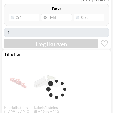
pr. stk.
|
inkl. moms
(9230)
Farve
Læg i kurven
Tilbehør
Kabelaflastning
Kabelaflastning
til AP9 og AP10
til AP9 og AP10