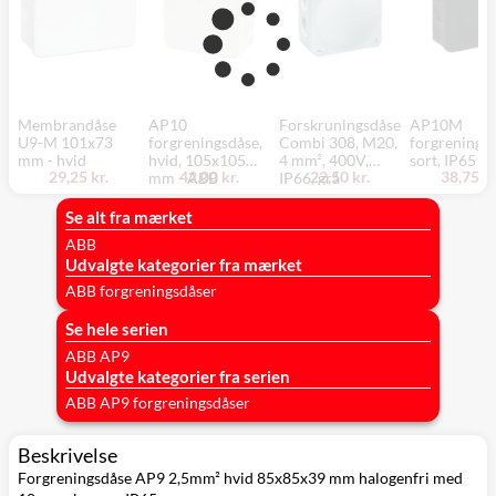
Membrandåse
AP10
Forskruningsdåse
AP10M
U9-M 101x73
forgreningsdåse,
Combi 308, M20,
forgreningsd
mm - hvid
hvid, 105x105
4 mm², 400V,
sort, IP65 -
29,25 kr.
42,00 kr.
22,50 kr.
38,75 kr
mm - ABB
IP66, grå
Se alt fra mærket
ABB
Udvalgte kategorier fra mærket
ABB forgreningsdåser
Se hele serien
ABB AP9
Udvalgte kategorier fra serien
ABB AP9 forgreningsdåser
Beskrivelse
Forgreningsdåse AP9 2,5mm² hvid 85x85x39 mm halogenfri med