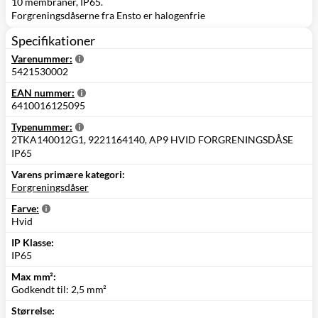
10 membraner, IP65.
Forgreningsdåserne fra Ensto er halogenfrie
Specifikationer
Varenummer:
5421530002
EAN nummer:
6410016125095
Typenummer:
2TKA140012G1, 9221164140, AP9 HVID FORGRENINGSDÅSE
IP65
Varens primære kategori:
Forgreningsdåser
Farve:
Hvid
IP Klasse:
IP65
Max mm²:
Godkendt til: 2,5 mm²
Størrelse: