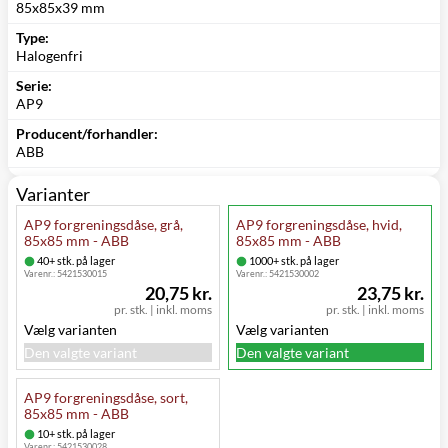
85x85x39 mm
Type:
Halogenfri
Serie:
AP9
Producent/forhandler:
ABB
Varianter
AP9 forgreningsdåse, grå,
AP9 forgreningsdåse, hvid,
85x85 mm - ABB
85x85 mm - ABB
40+ stk. på lager
1000+ stk. på lager
Varenr.:
5421530015
Varenr.:
5421530002
20,75 kr.
23,75 kr.
pr. stk.
|
inkl. moms
pr. stk.
|
inkl. moms
Vælg varianten
Vælg varianten
Den valgte variant
Den valgte variant
AP9 forgreningsdåse, sort,
85x85 mm - ABB
10+ stk. på lager
Varenr.:
5421530028