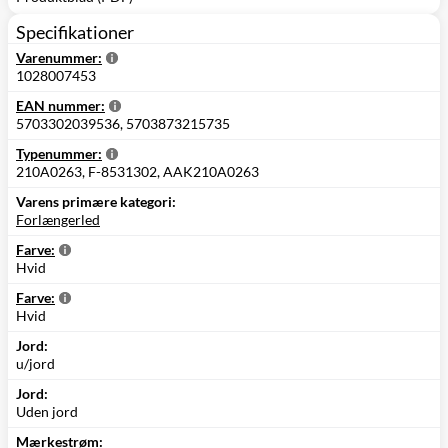
Specifikationer
Varenummer:
1028007453
EAN nummer:
5703302039536, 5703873215735
Typenummer:
210A0263, F-8531302, AAK210A0263
Varens primære kategori:
Forlængerled
Farve:
Hvid
Farve:
Hvid
Jord:
u/jord
Jord:
Uden jord
Mærkestrøm: