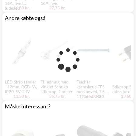
16A, hvid
16A, hvid
16,30 kr.
27,75 kr.
(udgået)
Andre købte også
LED Strip samler
Tilledning med
Fischer
- 12mm, RGB+W,
vinklet Schuko
karmskrue FFS
Stikprop S1 f
IP20, 5V-24V
stikprop, 2 meter
med hoved, 7,5 x
uden jord, s
11,50 kr.
35,75 kr.
165,00 kr.
13,60 kr
112 mm, TX30,
100 stk. - 100 stk
Måske interessant?