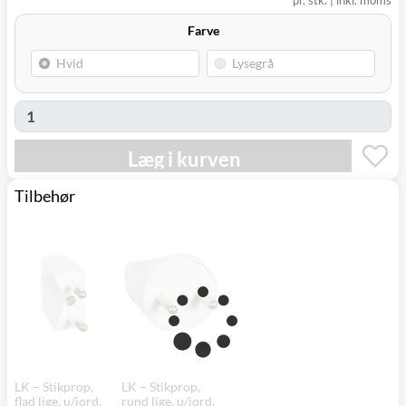
pr. stk.
|
inkl. moms
(9230)
Farve
Læg i kurven
Tilbehør
LK – Stikprop,
LK – Stikprop,
flad lige, u/jord,
rund lige, u/jord,