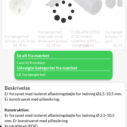
Forlængerled
FORLÆNGERLE
Forlængerle
Forlængerled
med side-jord,
D SCHUKO
Schuko, huns
Schuko F25, hvid
IP44, sort gummi
GUMMI SORT
sort
18,70 kr.
32,75 kr.
44,00 kr.
32,75 kr
250V 16A
Se alt fra mærket
Lauritz Knudsen
Udvalgte kategorier fra mærket
LK forlængerled
Beskrivelse
Er forsynet med isoleret aflastningsbøjle for ledning Ø2,5-10,5 mm.
Er konstrueret med pillesikring.
Konstruktion:
Er forsynet med isoleret aflastningsbøjle for ledning Ø 2,5-10,5
mm. Er konstrueret med pillesikring.
Produktblad (PDF)