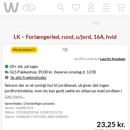
Mangler chatten?
Ret samtykke!
…
LK – Forlængerled, rund, u/jord, 16A, hvid
PRISGARANTI
Se alt fra mærket
Lauritz Knudsen
20+ stk. på lager
GLS Pakkeshop 39,00 kr. (leveres onsdag d. 12/8)
Se alle fragtmetoder
Selvom der er et synligt hul til jordbenet, så giver det ingen
Metode
Pris
Leveres
jordforbindelse, men du kan godt sætte en stikprop med jordben i.
GLS Pakkeshop
39,00 kr.
Onsdag d. 12/8
Læs mere…
GLS
49,00 kr.
Onsdag d. 12/8
Hjemmelevering
Varen findes i 2 forskellige varianter.
Varenr.:
1028007453
GLS Erhverv
49,00 kr.
Onsdag d. 12/8
EAN nr.:
5703302039536, 5703873215735
Direkte levering
149,00 kr.
Tirsdag d. 11/8
Typenr.:
210A0263, F-8531302, AAK210A0263
Click&Collect i
23,25 kr.
Svenstrup
0,00 kr.
Tirsdag d. 11/8