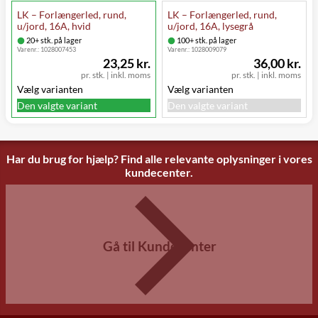
LK – Forlængerled, rund,
LK – Forlængerled, rund,
u/jord, 16A, hvid
u/jord, 16A, lysegrå
20+ stk. på lager
100+ stk. på lager
Varenr.:
1028007453
Varenr.:
1028009079
23,25 kr.
36,00 kr.
pr. stk.
|
inkl. moms
pr. stk.
|
inkl. moms
Vælg varianten
Vælg varianten
Den valgte variant
Den valgte variant
Har du brug for hjælp? Find alle relevante oplysninger i vores
kundecenter.
Gå til Kundecenter