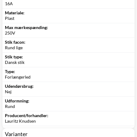
16A
Materiale:
Plast
Max mærkespænding:
250V
Stik facon:
Rund lige
Stik type:
Dansk stik
Type:
Forlængerled
Udendørsbrug:
Nej
Udformning:
Rund
Producent/forhandler:
Lauritz Knudsen
Varianter