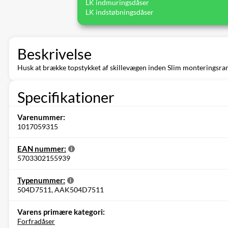
LK indmuringsdåser
LK indstøbningsdåser
Beskrivelse
Husk at brække topstykket af skillevægen inden Slim monteringsra
Specifikationer
Varenummer:
1017059315
EAN nummer:
5703302155939
Typenummer:
504D7511, AAK504D7511
Varens primære kategori:
Forfradåser