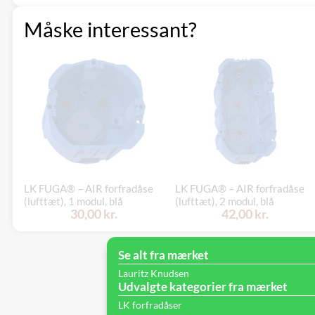
Måske interessant?
LK FUGA® – AIR forfradåse
LK FUGA® – AIR forfradåse
(lufttæt), 1 modul, blå
(lufttæt), 2 modul, blå
30,00 kr.
42,00 kr.
Se alt fra mærket
Lauritz Knudsen
Udvalgte kategorier fra mærket
LK forfradåser