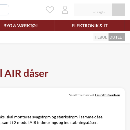
BYG & VÆRKTØJ
ELEKTRONIK & IT
TILBUD
OUTLET
l AIR dåser
Se alt fra mærket
Lauritz Knudsen
f.eks. skal monteres svagstrøm og stærkstrøm i samme dåse.
r, samt i 2 modul AIR indmurings og indstøbningsdåser.