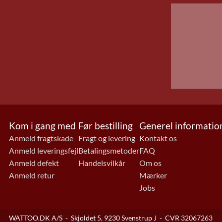
Kom i gang med
Før bestilling
Generel informatio
Anmeld fragtskade
Fragt og levering
Kontakt os
Anmeld leveringsfejl
Betalingsmetoder
FAQ
Anmeld defekt
Handelsvilkår
Om os
Anmeld retur
Mærker
Jobs
WATTOO.DK A/S
-
Skjoldet 5, 9230 Svenstrup J
-
CVR 32067263