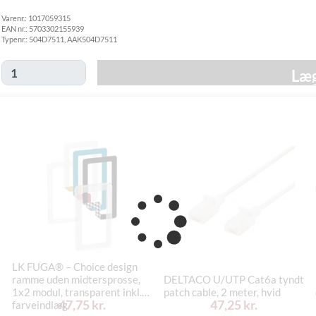
Hjemmelevering
Varenr.:
GLS Erhverv
1017059315
49,00 kr.
Tirsdag d. 11/8
EAN nr.:
5703302155939
Click&Collect i
Typenr.:
504D7511, AAK504D7511
Svenstrup
0,00 kr.
Mandag d. 10/8
(9230)
Læg
LK FUGA® – Choice design
ramme uden midtersprosse,
DELTACO U/UTP Cat6a tyndt
1x2 modul, transparent inkl.
patch cable, 2 meter, hvid
47,75 kr.
47,25 kr.
farveindlæg