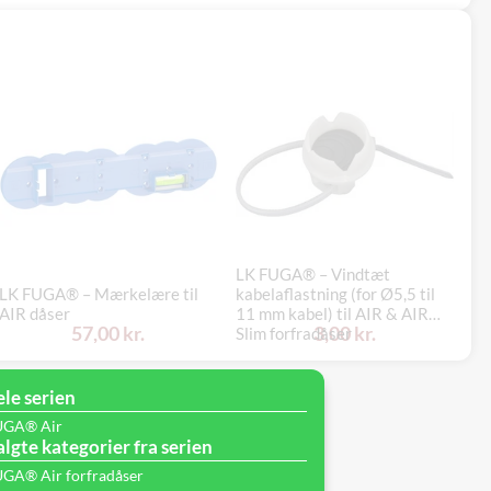
LK FUGA® – Vindtæt
LK
LK FUGA® – Mærkelære til
kabelaflastning (for Ø5,5 til
Af
AIR dåser
11 mm kabel) til AIR & AIR
af
57,00 kr.
3,00 kr.
Slim forfradåser
st
ele serien
UGA® Air
lgte kategorier fra serien
GA® Air forfradåser