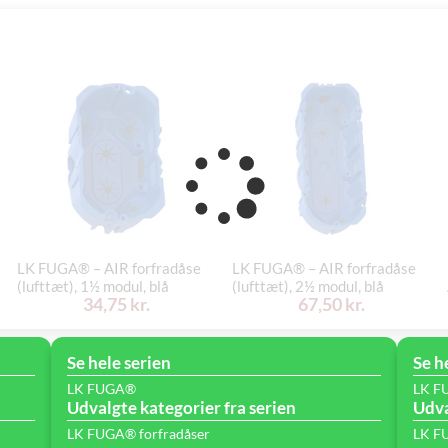
LK FUGA® – AIR forfradåse
LK FUGA® – AIR forfradåse
(lufttæt), 1½ modul, blå
(lufttæt), 2½ modul, blå
34,75 kr.
67,50 kr.
Se hele serien
Se h
LK FUGA®
LK F
Udvalgte kategorier fra serien
Udva
LK FUGA® forfradåser
LK FU