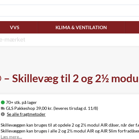
VVS
KLIMA & VENTILATION
 Skillevæg til 2 og 2½ modu
70+ stk. på lager
GLS Pakkeshop 39,00 kr. (leveres tirsdag d. 11/8)
Se alle fragtmetoder
Metode
Pris
Leveres
Skillevæggen kan bruges til at opdele 2 og 2½ modul AIR dåser, når der 
GLS Pakkeshop
39,00 kr.
Tirsdag d. 11/8
Skillevæggen kan bruges i alle 2 og 2½ modul AIR og AIR Slim forfradåse
GLS
Læs mere…
49,00 kr.
Tirsdag d. 11/8