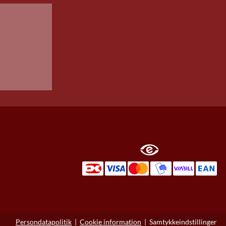
Persondatapolitik
|
Cookie information
|
Samtykkeindstillinger