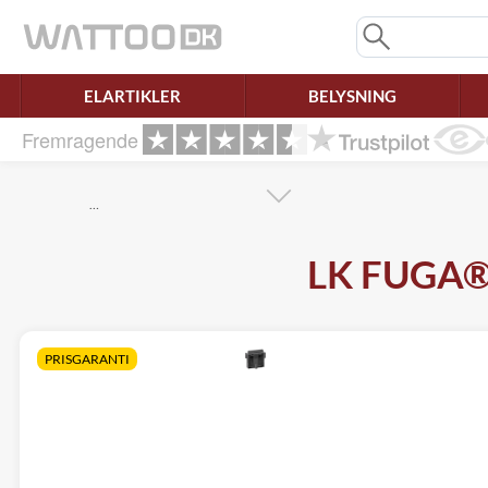
Mangler chatten?
Ret samtykke!
ELARTIKLER
BELYSNING
Fremragende
…
LK FUGA® –
PRISGARANTI