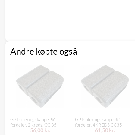
Andre købte også
GP Isoleringskappe, ¾"
GP Isoleringskappe, ¾"
fordeler, 2 kreds, CC 35
fordeler, 4KREDS CC35
56,00 kr.
61,50 kr.