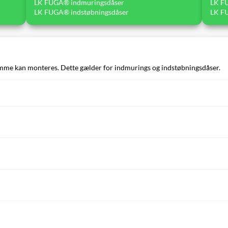
LK FUGA® indmuringsdåser
LK F
LK FUGA® indstøbningsdåser
LK F
mme kan monteres. Dette gælder for indmurings og indstøbningsdåser.