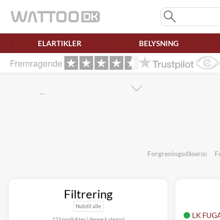
Mangler chatten?
Ret samtykke!
ELARTIKLER
BELYSNING
Fremragende
…
Forgreningsdåser
F
(6)
Filtrering
Nulstil alle
LK FUGA
123 produkter i denne kategori