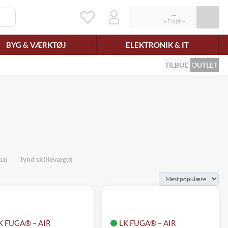
BYG & VÆRKTØJ
ELEKTRONIK & IT
TILBUD
OUTLET
Tynd skillevæg
(11)
(3)
K FUGA® – AIR
LK FUGA® – AIR