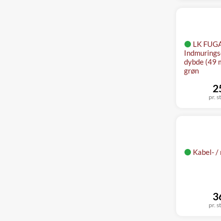
LK FUG
Indmurings
dybde (49 
grøn
2
pr. s
Kabel- /
3
pr. s