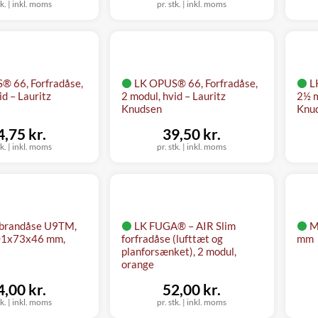
tk.
|
inkl. moms
pr. stk.
|
inkl. moms
® 66, Forfradåse,
LK OPUS® 66, Forfradåse,
L
id – Lauritz
2 modul, hvid – Lauritz
2½ m
Knudsen
Knu
4,75 kr.
39,50 kr.
tk.
|
inkl. moms
pr. stk.
|
inkl. moms
brandåse U9TM,
LK FUGA® – AIR Slim
M
101x73x46 mm,
forfradåse (lufttæt og
mm
planforsænket), 2 modul,
orange
4,00 kr.
52,00 kr.
tk.
|
inkl. moms
pr. stk.
|
inkl. moms