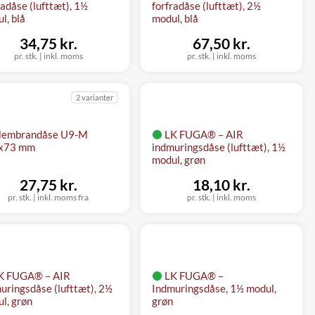
radåse (lufttæt), 1½
forfradåse (lufttæt), 2½
l, blå
modul, blå
34,75 kr.
67,50 kr.
pr. stk.
|
inkl. moms
pr. stk.
|
inkl. moms
2 varianter
embrandåse U9-M
LK FUGA® – AIR
x73 mm
indmuringsdåse (lufttæt), 1½
modul, grøn
27,75 kr.
18,10 kr.
pr. stk.
|
inkl. moms fra
pr. stk.
|
inkl. moms
K FUGA® – AIR
LK FUGA® –
uringsdåse (lufttæt), 2½
Indmuringsdåse, 1½ modul,
l, grøn
grøn