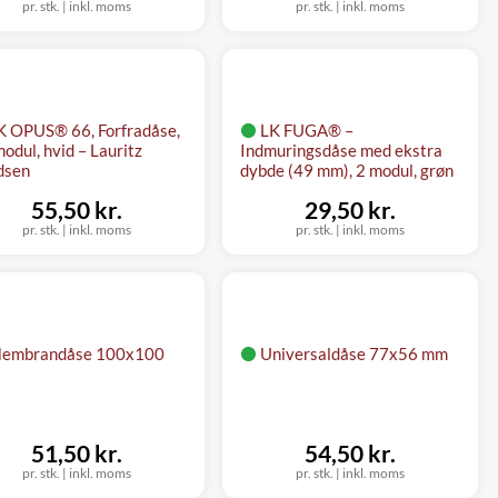
pr. stk.
|
inkl. moms
pr. stk.
|
inkl. moms
K OPUS® 66, Forfradåse,
LK FUGA® –
odul, hvid – Lauritz
Indmuringsdåse med ekstra
dsen
dybde (49 mm), 2 modul, grøn
55,50 kr.
29,50 kr.
pr. stk.
|
inkl. moms
pr. stk.
|
inkl. moms
embrandåse 100x100
Universaldåse 77x56 mm
51,50 kr.
54,50 kr.
pr. stk.
|
inkl. moms
pr. stk.
|
inkl. moms