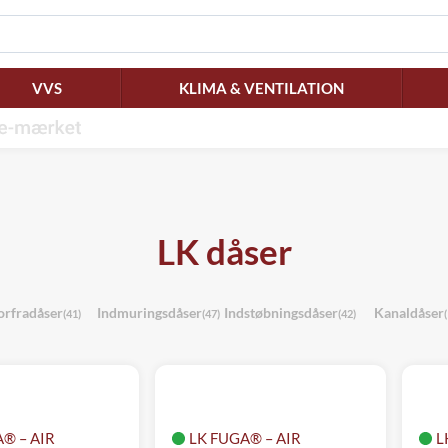
VVS
KLIMA & VENTILATION
LK dåser
orfradåser
Indmuringsdåser
Indstøbningsdåser
Kanaldåser
(41)
(47)
(42)
® – AIR
LK FUGA® – AIR
L