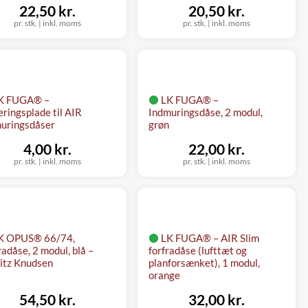
22,50 kr.
20,50 kr.
pr. stk.
|
inkl. moms
pr. stk.
|
inkl. moms
K FUGA® –
LK FUGA® –
eringsplade til AIR
Indmuringsdåse, 2 modul,
uringsdåser
grøn
4,00 kr.
22,00 kr.
pr. stk.
|
inkl. moms
pr. stk.
|
inkl. moms
K OPUS® 66/74,
LK FUGA® – AIR Slim
radåse, 2 modul, blå –
forfradåse (lufttæt og
itz Knudsen
planforsænket), 1 modul,
orange
54,50 kr.
32,00 kr.