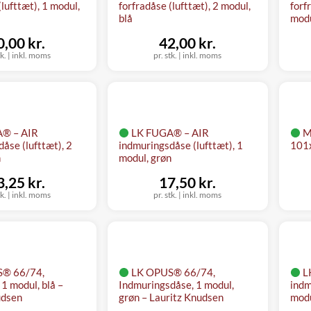
(lufttæt), 1 modul,
forfradåse (lufttæt), 2 modul,
forf
blå
modu
0,00 kr.
42,00 kr.
tk.
|
inkl. moms
pr. stk.
|
inkl. moms
® – AIR
LK FUGA® – AIR
M
åse (lufttæt), 2
indmuringsdåse (lufttæt), 1
101
n
modul, grøn
3,25 kr.
17,50 kr.
tk.
|
inkl. moms
pr. stk.
|
inkl. moms
® 66/74,
LK OPUS® 66/74,
L
 1 modul, blå –
Indmuringsdåse, 1 modul,
indm
udsen
grøn – Lauritz Knudsen
modu