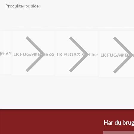
Produkter pr. side:
ft 63
LK FUGA® Base 63
LK FUGA® Softline
LK FUGA® Base
Har du brug