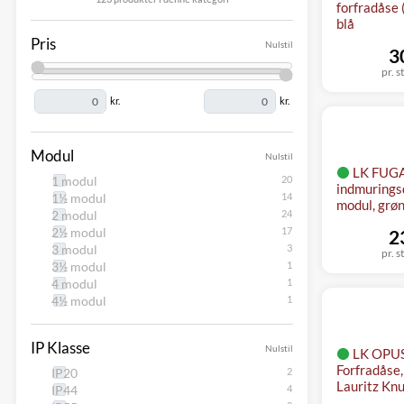
forfradåse 
blå
Pris
Nulstil
3
pr. s
kr.
kr.
Modul
Nulstil
LK FUGA
1 modul
indmuringsd
1½ modul
modul, grø
2 modul
2½ modul
2
3 modul
pr. s
3½ modul
4 modul
4½ modul
IP Klasse
Nulstil
LK OPUS
Forfradåse,
IP20
Lauritz Kn
IP44