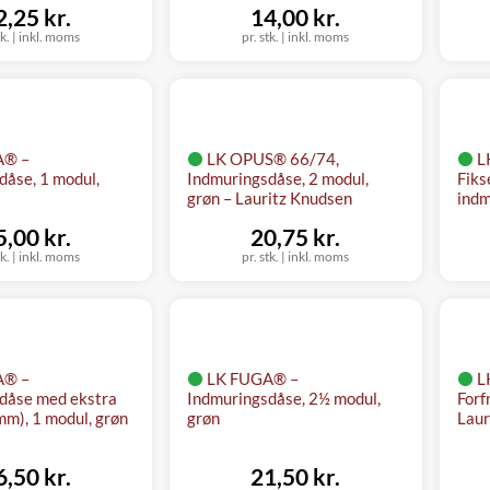
2,25 kr.
14,00 kr.
tk.
|
inkl. moms
pr. stk.
|
inkl. moms
A® –
LK OPUS® 66/74,
L
dåse, 1 modul,
Indmuringsdåse, 2 modul,
Fiks
grøn – Lauritz Knudsen
indm
5,00 kr.
20,75 kr.
tk.
|
inkl. moms
pr. stk.
|
inkl. moms
A® –
LK FUGA® –
L
dåse med ekstra
Indmuringsdåse, 2½ modul,
Forf
mm), 1 modul, grøn
grøn
Laur
6,50 kr.
21,50 kr.