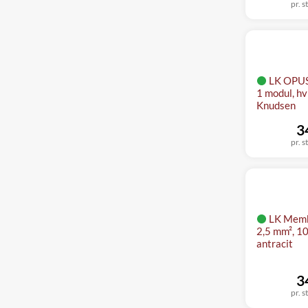
pr. s
LK OPUS
1 modul, hv
Knudsen
3
pr. s
LK Mem
2,5 mm², 
antracit
3
pr. s