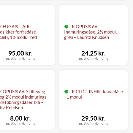
K FUGA® – AIR
LK OPUS® 66,
dsikker forfradåse
Indmuringsdåse, 2½ modul,
ttæt), 1½ modul, rød
grøn – Lauritz Knudsen
95,00 kr.
24,25 kr.
pr. stk.
|
inkl. moms
pr. stk.
|
inkl. moms
K OPUS® 66, Skillevæg
LK CLIC'LINE® - kanaldåse
2 og 2½ modul indmurings
- 1 modul
ndstøbningsdåser, blå –
itz Knudsen
8,00 kr.
29,50 kr.
pr. stk.
|
inkl. moms
pr. stk.
|
inkl. moms