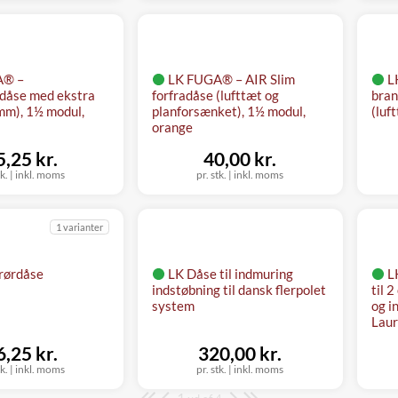
A® –
LK FUGA® – AIR Slim
L
dåse med ekstra
forfradåse (lufttæt og
bran
mm), 1½ modul,
planforsænket), 1½ modul,
(luf
orange
5,25 kr.
40,00 kr.
tk.
|
inkl. moms
pr. stk.
|
inkl. moms
1 varianter
 rørdåse
LK Dåse til indmuring
L
indstøbning til dansk flerpolet
til 
system
og i
Laur
6,25 kr.
320,00 kr.
tk.
|
inkl. moms
pr. stk.
|
inkl. moms
1
Side