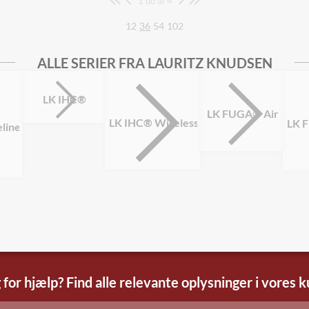
ud af 4
12
36
54
102
ALLE SERIER FRA LAURITZ KNUDSEN
LK IHC®
LK FUGA® Air
LK IHC® Wireless
LK 
line
 for hjælp? Find alle relevante oplysninger i vores 