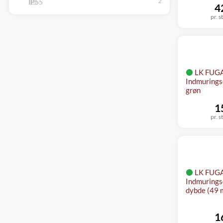
IP55
4
pr. s
LK FUG
Indmurings
grøn
1
pr. s
LK FUG
Indmurings
dybde (49 
1