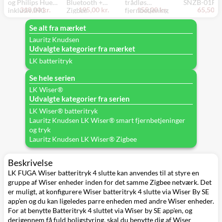
og Philips Hue
Bluetooth +
trådløs
SNZB-01P
318,00 kr.
195,00 kr.
155,00 kr.
65,50 kr
inklusiv IHC
Zigbee
fjernbetjening
tangenter med
batteritryk til LK
lysdæmper og
symboler
FUGA, hvid
afbryder
Se alt fra mærket
Lauritz Knudsen
Udvalgte kategorier fra mærket
LK batteritryk
Se hele serien
LK Wiser®
Udvalgte kategorier fra serien
LK Wiser® batteritryk
Lauritz Knudsen LK Wiser® smart fjernbetjeninger
og tryk
Lauritz Knudsen LK Wiser® Zigbee
Beskrivelse
LK FUGA Wiser batteritryk 4 slutte kan anvendes til at styre en
gruppe af Wiser enheder inden for det samme Zigbee netværk. Det
er muligt, at konfigurere Wiser batteritryk 4 slutte via Wiser By SE
app’en og du kan ligeledes parre enheden med andre Wiser enheder.
For at benytte Batteritryk 4 sluttet via Wiser by SE app'en, og
derigennem få fuld boligstyring, skal du benytte dig af Wiser