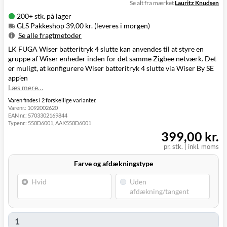
Se alt fra mærket
Lauritz Knudsen
200+ stk. på lager
GLS Pakkeshop 39,00 kr. (leveres i morgen)
Se alle fragtmetoder
LK FUGA Wiser batteritryk 4 slutte kan anvendes til at styre en
Metode
Pris
Leveres
gruppe af Wiser enheder inden for det samme Zigbee netværk. Det
I
GLS Pakkeshop
39,00 kr.
er muligt, at konfigurere Wiser batteritryk 4 slutte via Wiser By SE
morgen
app’en
GLS
I
49,00 kr.
Læs mere…
Hjemmelevering
morgen
I
Varen findes i 2 forskellige varianter.
GLS Erhverv
49,00 kr.
Varenr.:
1092002620
morgen
EAN nr.:
5703302169844
Click&Collect i
Typenr.:
550D6001, AAK550D6001
Svenstrup
0,00 kr.
I dag
399,00 kr.
(9230)
pr. stk.
|
inkl. moms
Farve og afdækningstype