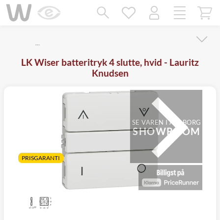
Mangler chatten?
Ret samtykke!
…
LK Wiser batteritryk 4 slutte, hvid - Lauritz
Knudsen
SE VAREN I AALBORG
SHOWROOM
PRISGARANTI