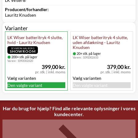
LK Wiser®
Producent/forhandler:
Lauritz Knudsen
Varianter
LK Wiser batteritryk 4 slutte,
LK Wiser batteritryk 4 slutte,
hvid - Lauritz Knudsen
uden afdækning - Lauritz
Knudsen
SE VAREN I AALBORG
SHOWROOM
20+ stk. på lager
200+ stk. på lager
Varenr.:
1092002633
Varenr.:
1092002620
399,00 kr.
379,00 kr.
pr. stk.
|
inkl. moms
pr. stk.
|
inkl. moms
Vælg varianten
Vælg varianten
Den valgte variant
Den valgte variant
Har du brug for hjælp? Find alle relevante oplysninger i vores
kundecenter.