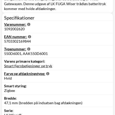
Gatewayen. Denne udgave af LK FUGA Wiser trådløs batteritryk
kommer med hvide afdækninger.
Specifikationer
Varenummer:
1092002620
EAN nummer:
5703302169844
Typenummer:
550D6001, AAK550D6001
Varens primære kategori:
Smart fjernbetjeninger og tryk
Farve og afdækningstype:
Hvid
Smart styring:
Zigbee
Bredde:
47,1 mm (bredden på indsatsen bag afdækningen)
Serie: