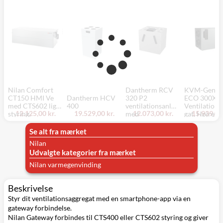
Nilan Comfort
Dantherm RCV
KVM-Genve
CT150 HMI Ve
Dantherm HCV
320 P2
ECO 300XL
med CTS602 light
400
ventilationsanlæg
Ventilations
12.125,00 kr.
19.529,00 kr.
12.073,00 kr.
15.939,00 
styring.
med
gat, Højre, 
varmegenvinding,
m³/h, 230V 
600x603x526
Energiklasse
Se alt fra mærket
Nilan
Udvalgte kategorier fra mærket
Nilan varmegenvinding
Beskrivelse
Styr dit ventilationsaggregat med en smartphone-app via en
gateway forbindelse.
Nilan Gateway forbindes til CTS400 eller CTS602 styring og giver