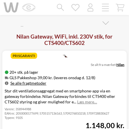
Mangler chatten?
Ret samtykke!
…
Nilan Gateway, WiFi, inkl. 230V stik, for
CTS400/CTS602
PRISGARANTI
Se alt fra mærket
Nilan
20+ stk. på lager
GLS Pakkeshop 39,00 kr. (leveres onsdag d. 12/8)
Se alle fragtmetoder
Styr dit ventilationsaggregat med en smartphone-app via en
Metode
Pris
Leveres
gateway forbindelse. Nilan Gateway forbindes til CTS400 eller
GLS Pakkeshop
39,00 kr.
Onsdag d. 12/8
CTS602 styring og giver mulighed for e...
Læs mere…
GLS
49,00 kr.
Onsdag d. 12/8
Hjemmelevering
Varenr.:
358944988
EAN nr.:
2050000177699, 5705157136163, 5709276810218, 5709728830627
GLS Erhverv
49,00 kr.
Onsdag d. 12/8
Typenr.:
9105
Direkte levering
149,00 kr.
Tirsdag d. 11/8
1.148,00 kr.
Click&Collect i