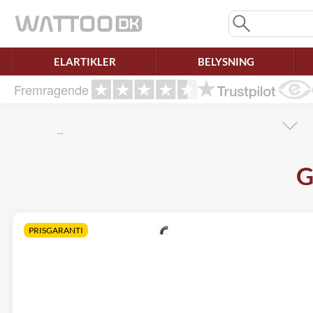
Mangler chatten?
Ret samtykke!
ELARTIKLER
BELYSNING
Fremragende
…
G
PRISGARANTI