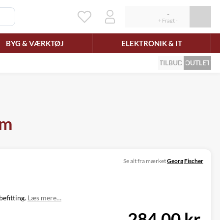
BYG & VÆRKTØJ
ELEKTRONIK & IT
TILBUD
OUTLET
mm
Se alt fra mærket
Georg Fischer
efitting.
Læs mere…
284,00 kr.