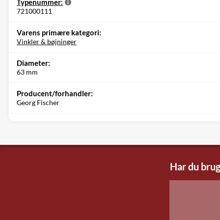
Typenummer:
721000111
Varens primære kategori:
Vinkler & bøjninger
Diameter:
63 mm
Producent/forhandler:
Georg Fischer
Har du brug