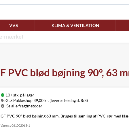
VVS
KLIMA & VENTILATION
F PVC blød bøjning 90°, 63 
10+ stk. på lager
GLS Pakkeshop 39,00 kr. (leveres lørdag d. 8/8)
Se alle fragtmetoder
Metode
Pris
Leveres
GF PVC 90° blød bøjning 63 mm. Bruges til samling af PVC-rør med klæb
GLS Pakkeshop
39,00 kr.
Lørdag d. 8/8
Varenr.:
GLS
061002063-1
49,00 kr.
Mandag d. 10/8