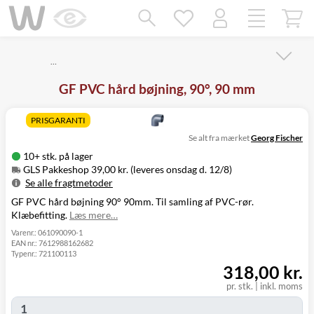
Mangler chatten?
Ret samtykke!
…
GF PVC hård bøjning, 90°, 90 mm
PRISGARANTI
Se alt fra mærket
Georg Fischer
10+ stk. på lager
GLS Pakkeshop 39,00 kr. (leveres onsdag d. 12/8)
Se alle fragtmetoder
GF PVC hård bøjning 90° 90mm. Til samling af PVC-rør.
Metode
Pris
Leveres
Klæbefitting.
Læs mere…
GLS Pakkeshop
39,00 kr.
Onsdag d. 12/8
GLS
Varenr.:
061090090-1
49,00 kr.
Onsdag d. 12/8
EAN nr.:
7612988162682
Hjemmelevering
Typenr.:
721100113
GLS Erhverv
49,00 kr.
Onsdag d. 12/8
318,00 kr.
Direkte levering
149,00 kr.
Tirsdag d. 11/8
Click&Collect i
pr. stk.
|
inkl. moms
Svenstrup
0,00 kr.
Tirsdag d. 11/8
(9230)