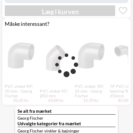
Læg i kurven
Måske interessant?
PVC vinkel 90°,
PVC vinkel, 90°,
TP PVC-U
50 mm - Georg
PVC vinkel 45°,
25 mm - Georg
bøjning 90°,
Fischer
Ø50 mm
Fischer
d50mm
35,25 kr.
43,00 kr.
15,70 kr.
85,00 kr
Se alt fra mærket
Georg Fischer
Udvalgte kategorier fra mærket
Georg Fischer vinkler & bøjninger