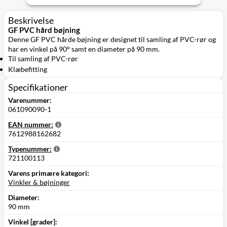
Beskrivelse
GF PVC hård bøjning
Denne GF PVC hårde bøjning er designet til samling af PVC-rør og
har en vinkel på 90° samt en diameter på 90 mm.
Til samling af PVC-rør
Klæbefitting
Specifikationer
Varenummer:
061090090-1
EAN nummer:
7612988162682
Typenummer:
721100113
Varens primære kategori:
Vinkler & bøjninger
Diameter:
90 mm
Vinkel [grader]: