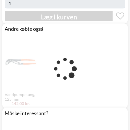
Læg i kurven
Andre købte også
Vandpumpetang,
125 mm
142,00 kr.
Måske interessant?