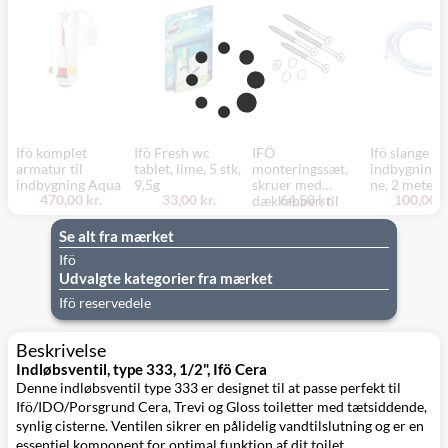
Ifö komplet
Ifö Fresh wc
IFÖ
Ifö slange til
armatur til
tablet, lime, 5 stk,
monteringssæt,
indbygningsc
indbygning Aqua
9,5g
skruer med
ne, 2 meter
470,00 kr.
33,00 kr.
64,50 kr.
100,00 k
dækkapper, til
gulvstående
toilet, Spira/Sign,
Se alt fra mærket
Torx 25
Ifö
Udvalgte kategorier fra mærket
Ifö reservedele
Beskrivelse
Indløbsventil, type 333, 1/2", Ifö Cera
Denne indløbsventil type 333 er designet til at passe perfekt til
Ifö/IDO/Porsgrund Cera, Trevi og Gloss toiletter med tætsiddende,
synlig cisterne. Ventilen sikrer en pålidelig vandtilslutning og er en
essentiel komponent for optimal funktion af dit toilet.