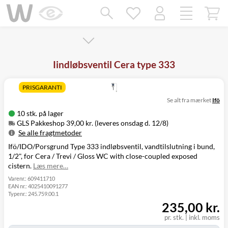
Mangler chatten?
Ret samtykke!
Iindløbsventil Cera type 333
PRISGARANTI
Se alt fra mærket
Ifö
10 stk. på lager
GLS Pakkeshop 39,00 kr. (leveres onsdag d. 12/8)
Se alle fragtmetoder
Ifö/IDO/Porsgrund Type 333 indløbsventil, vandtilslutning i bund,
Metode
Pris
Leveres
1/2", for Cera / Trevi / Gloss WC with close-coupled exposed
GLS Pakkeshop
39,00 kr.
Onsdag d. 12/8
cistern.
Læs mere…
GLS
49,00 kr.
Onsdag d. 12/8
Hjemmelevering
Varenr.:
609411710
EAN nr.:
4025410091277
GLS Erhverv
49,00 kr.
Onsdag d. 12/8
Typenr.:
245.759.00.1
Direkte levering
149,00 kr.
Tirsdag d. 11/8
235,00 kr.
Click&Collect i
Svenstrup
0,00 kr.
Tirsdag d. 11/8
pr. stk.
|
inkl. moms
(9230)