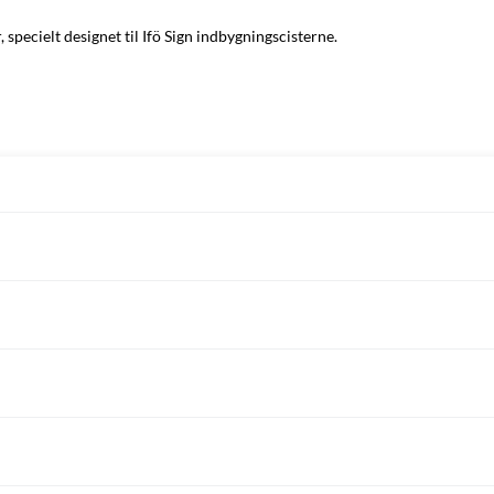
pecielt designet til Ifö Sign indbygningscisterne.