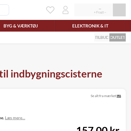
BYG & VÆRKTØJ
ELEKTRONIK & IT
TILBUD
OUTLET
til indbygningscisterne
Se alt fra mærket
Ifö
ne.
Læs mere…
157,00 kr.