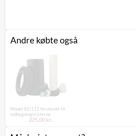
Andre købte også
Model 82/112 ferulesæt til
indbygningscisterne
225,00 kr.