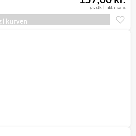
pr. stk.
|
inkl. moms
 i kurven