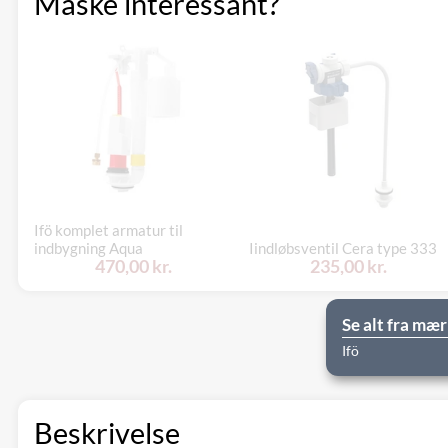
Måske interessant?
Ifö komplet armatur til
indbygning Aqua
Iindløbsventil Cera type 333
470,00 kr.
235,00 kr.
Se alt fra mær
Ifö
Beskrivelse