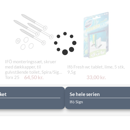
IFÖ monteringssæt, skruer
med dækkapper, til
Ifö Fresh wc tablet, lime, 5 stk,
gulvstående toilet, Spira/Sign,
9,5g
64,50 kr.
33,00 kr.
Torx 25
ket
Se hele serien
Ifö Sign