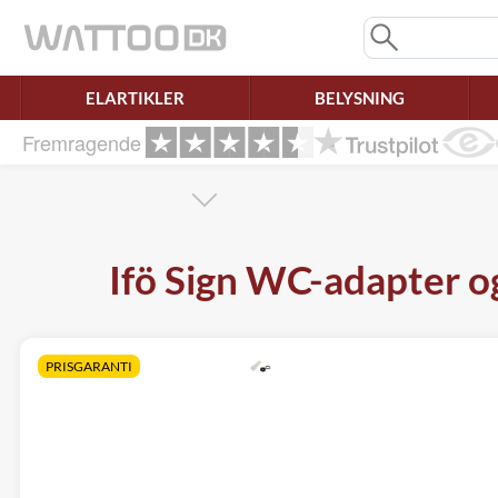
Mangler chatten?
Ret samtykke!
ELARTIKLER
BELYSNING
Fremragende
Ifö Sign WC-adapter og
PRISGARANTI