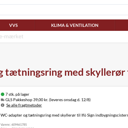
VVS
KLIMA & VENTILATION
 tætningsring med skyllerør 
7 stk. på lager
GLS Pakkeshop 39,00 kr. (leveres onsdag d. 12/8)
Se alle fragtmetoder
Metode
Pris
Leveres
WC-adapter og tætningsring med skyllerør til Ifö Sign indbygningscister
GLS Pakkeshop
39,00 kr.
Onsdag d. 12/8
Varenr.:
GLS
609461785
49,00 kr.
Onsdag d. 12/8