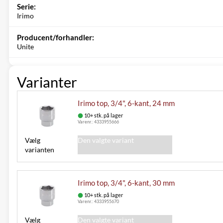
Serie:
Irimo
Producent/forhandler:
Unite
Varianter
Irimo top, 3/4", 6-kant, 24 mm
10+ stk. på lager
Varenr.:
4333955666
Vælg
Den valgte variant
varianten
Irimo top, 3/4", 6-kant, 30 mm
10+ stk. på lager
Varenr.:
4333955670
Vælg
Den valgte variant