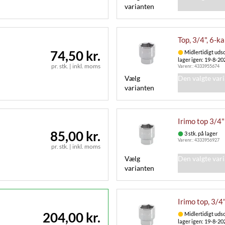
varianten
Top, 3/4", 6-k
74,50 kr.
Midlertidigt udso
lager igen: 19-8-20
pr. stk.
|
inkl. moms
Varenr.:
4333955674
Vælg
Den valgte var
varianten
Irimo top 3/4
85,00 kr.
3 stk. på lager
Varenr.:
4333956927
pr. stk.
|
inkl. moms
Vælg
Den valgte var
varianten
Irimo top, 3/4
204,00 kr.
Midlertidigt udso
lager igen: 19-8-20