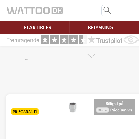
Mangler chatten?
Ret samtykke!
ELARTIKLER
BELYSNING
Fremragende
…
PRISGARANTI