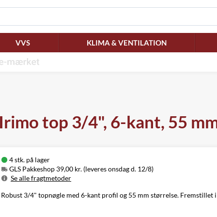
VVS
KLIMA & VENTILATION
Irimo top 3/4", 6-kant, 55 m
4 stk. på lager
GLS Pakkeshop 39,00 kr. (leveres onsdag d. 12/8)
Se alle fragtmetoder
Metode
Pris
Leveres
Robust 3/4" topnøgle med 6-kant profil og 55 mm størrelse. Fremstillet i 
GLS Pakkeshop
39,00 kr.
Onsdag d. 12/8
GLS
49,00 kr.
Onsdag d. 12/8