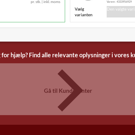
pr. stk.
|
inkl. moms
Varenr.:
4333956929
Vælg
Den valgte var
varianten
 for hjælp? Find alle relevante oplysninger i vores 
Gå til Kundecenter