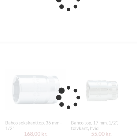
Bahco sekskanttop, 36 mm -
Bahco top, 17 mm, 1/2",
1/2"
tolvkant, hvid
168,00 kr.
55,00 kr.