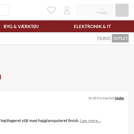
BYG & VÆRKTØJ
ELEKTRONIK & IT
TILBUD
OUTLET
m
Se alt fra mærket
Unite
højtlegeret stål med højglanspoleret finish.
Læs mere…