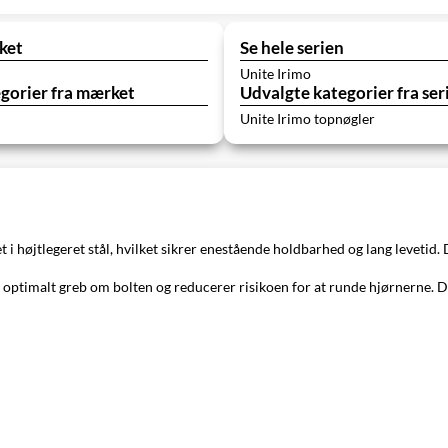
ket
Se hele serien
Unite Irimo
gorier fra mærket
Udvalgte kategorier fra ser
Unite Irimo topnøgler
t i højtlegeret stål, hvilket sikrer enestående holdbarhed og lang levetid.
optimalt greb om bolten og reducerer risikoen for at runde hjørnerne. De