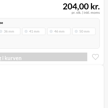
204,00 kr.
pr. stk.
|
inkl. moms
se
 i kurven