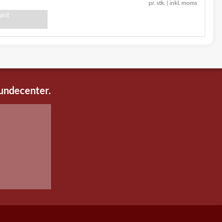
pr. stk.
|
inkl. moms
iant
kundecenter.