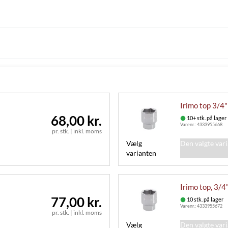
Irimo top 3/4
68,00 kr.
10+ stk. på lager
Varenr.:
4333955668
pr. stk.
|
inkl. moms
Vælg
Den valgte var
varianten
Irimo top, 3/4
77,00 kr.
10 stk. på lager
Varenr.:
4333955672
pr. stk.
|
inkl. moms
Vælg
Den valgte var