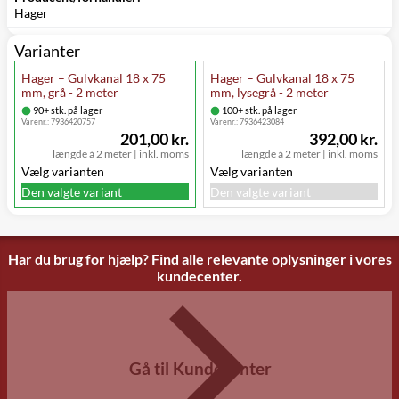
Hager
Varianter
Hager – Gulvkanal 18 x 75
Hager – Gulvkanal 18 x 75
mm, grå - 2 meter
mm, lysegrå - 2 meter
90+ stk. på lager
100+ stk. på lager
Varenr.:
7936420757
Varenr.:
7936423084
201,00 kr.
392,00 kr.
længde á 2 meter
|
inkl. moms
længde á 2 meter
|
inkl. moms
Vælg varianten
Vælg varianten
Den valgte variant
Den valgte variant
Har du brug for hjælp? Find alle relevante oplysninger i vores
kundecenter.
Gå til Kundecenter