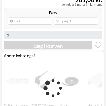
længde á 2 meter
|
inkl. moms
Farve
Læg i kurven
Andre købte også
Deltaco stikdåse
DELTACO power
Velcro
Hager Kabel