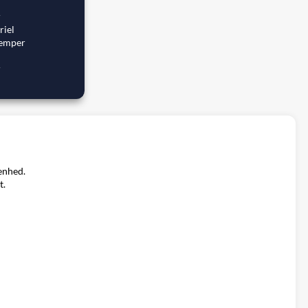
r
riel
dæmper
r
enhed.
t.