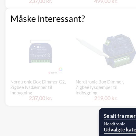
237,00 kr.
499,00 kr.
Måske interessant?
Nordtronic Box Dimmer G2,
Nordtronic Box Dimmer,
Zigbee lysdæmper til
Zigbee lysdæmper til
indbygning
indbygning
237,00 kr.
219,00 kr.
Se alt fra mær
Nordtronic
Udvalgte kate