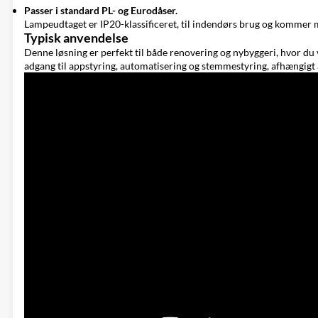
Passer i standard PL- og Eurodåser.
Lampeudtaget er IP20-klassificeret, til indendørs brug og kommer m
Typisk anvendelse
Denne løsning er perfekt til både renovering og nybyggeri, hvor du 
adgang til appstyring, automatisering og stemmestyring, afhængigt a