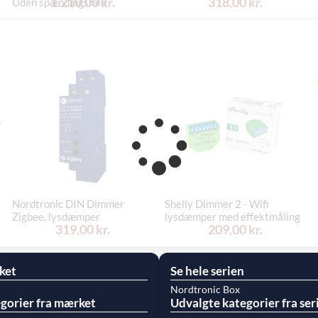
1.210,00 kr.
318,00 kr.
Uden spændingsfald
Nordtronic DIN Dimmer
Shelly Dimmer 2 - Wifi
Zigbee, lysdæmper
lysdæmper med effektmåling
319,00 kr.
209,00 kr.
ket
Se hele serien
Nordtronic Box
gorier fra mærket
Udvalgte kategorier fra ser