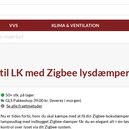
VVS
KLIMA & VENTILATION
il LK med Zigbee lysdæmper
50+ stk. på lager
GLS Pakkeshop 39,00 kr. (leveres i morgen)
Se alle fragtmetoder
Metode
Pris
Leveres
Nu er tiden forbi, hvor du skal kæmpe med at få din Zigbee-boksdæmper
GLS Pakkeshop
39,00 kr.
I morgen
lampeudtag med indbygget Zigbee-dæmper får du en elegant alt-i-én-løsnin
GLS
kontrol over lyset via dit Zigbee-system.
49,00 kr.
Mandag d. 10/8