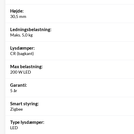
Højde:
30,5 mm
Ledningsbelastning:
Maks. 5,0 kg
Lysdæmper:
CR (bagkant)
Max belastning:
200 W LED
Garanti:
5 år
Smart styring:
Zigbee
Type lysdæmper:
LED