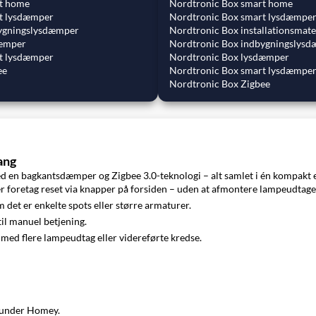
t home
Nordtronic Box smart home
t lysdæmper
Nordtronic Box smart lysdæmpe
ygningslysdæmper
Nordtronic Box installationsmate
dæmper
Nordtronic Box indbygningslys
t lysdæmper
Nordtronic Box lysdæmper
ee
Nordtronic Box smart lysdæmpe
Nordtronic Box Zigbee
ang
en bagkantsdæmper og Zigbee 3.0-teknologi – alt samlet i én kompakt 
foretag reset via knapper på forsiden – uden at afmontere lampeudtage
 det er enkelte spots eller større armaturer.
til manuel betjening.
n med flere lampeudtag eller videreførte kredse.
runder Homey.