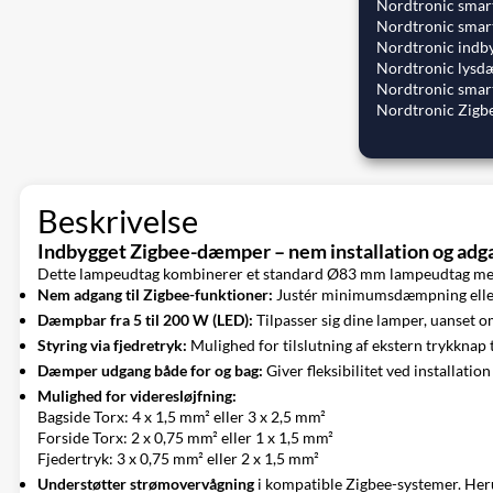
Nordtronic smar
Nordtronic smar
Nordtronic indb
Nordtronic lys
Nordtronic smar
Nordtronic Zigb
Beskrivelse
Indbygget Zigbee-dæmper – nem installation og adg
Dette lampeudtag kombinerer et standard Ø83 mm lampeudtag med 
Nem adgang til Zigbee-funktioner:
Justér minimumsdæmpning eller 
Dæmpbar fra 5 til 200 W (LED):
Tilpasser sig dine lamper, uanset om
Styring via fjedretryk:
Mulighed for tilslutning af ekstern trykknap 
Dæmper udgang både for og bag:
Giver fleksibilitet ved installatio
Mulighed for videresløjfning:
Bagside Torx: 4 x 1,5 mm² eller 3 x 2,5 mm²
Forside Torx: 2 x 0,75 mm² eller 1 x 1,5 mm²
Fjedertryk: 3 x 0,75 mm² eller 2 x 1,5 mm²
Understøtter strømovervågning
i kompatible Zigbee-systemer. He