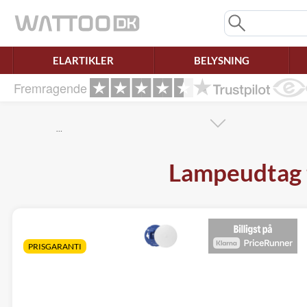
Mangler chatten?
Ret samtykke!
ELARTIKLER
BELYSNING
Fremragende
…
Lampeudtag t
PRISGARANTI