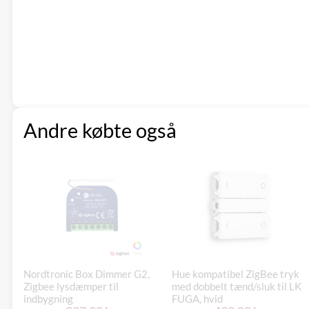
Andre købte også
Nordtronic Box Dimmer G2,
Hue kompatibel ZigBee tryk
Zigbee lysdæmper til
med dobbelt tænd/sluk til LK
indbygning
FUGA, hvid