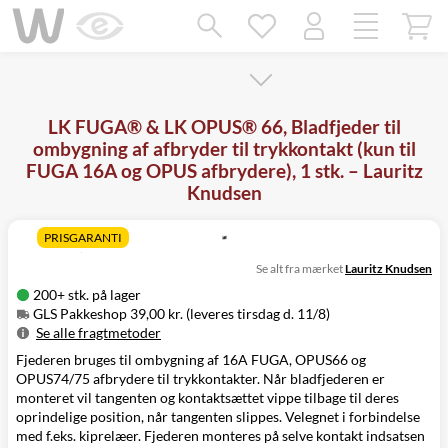
Mangler chatten?
Ret samtykke!
LK FUGA® & LK OPUS® 66, Bladfjeder til
ombygning af afbryder til trykkontakt (kun til
FUGA 16A og OPUS afbrydere), 1 stk. – Lauritz
Knudsen
PRISGARANTI
Se alt fra mærket
Lauritz Knudsen
200+ stk. på lager
GLS Pakkeshop 39,00 kr. (leveres tirsdag d. 11/8)
Se alle fragtmetoder
Fjederen bruges til ombygning af 16A FUGA, OPUS66 og
Metode
Pris
Leveres
OPUS74/75 afbrydere til trykkontakter. Når bladfjederen er
GLS Pakkeshop
39,00 kr.
Tirsdag d. 11/8
monteret vil tangenten og kontaktsættet vippe tilbage til deres
GLS
49,00 kr.
Tirsdag d. 11/8
oprindelige position, når tangenten slippes. Velegnet i forbindelse
Hjemmelevering
med f.eks. kiprelæer. Fjederen monteres på selve kontakt indsatsen
GLS Erhverv
49,00 kr.
Tirsdag d. 11/8