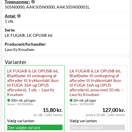
Typenummer:
505N0000, AAK505N0000, AAK505N00001L
Antal:
1 stk.
Serie:
LK FUGA®, LK OPUS® 66
Producent/forhandler:
Lauritz Knudsen
Varianter
LK FUGA® & LK OPUS® 66,
LK FUGA® & LK OPUS® 66,
Bladfjeder til ombygning af
Bladfjeder til ombygning af
afbryder til trykkontakt (kun
afbryder til trykkontakt (kun
til FUGA 16A og OPUS
til FUGA 16A og OPUS
afbrydere), 1 stk. – Lauritz
afbrydere), pose med 10 stk. –
Knudsen
Lauritz Knudsen
200+ stk. på lager
20+ stk. på lager
Varenr.:
1017026940-c
Varenr.:
1017026940
15,80 kr.
127,00 kr.
pr. stk.
|
inkl. moms
pose á 10 stk.
|
inkl. moms
Vælg varianten
Vælg varianten
Den valgte variant
Den valgte variant