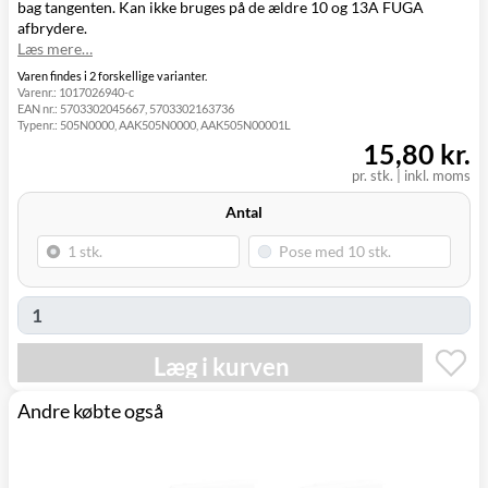
bag tangenten. Kan ikke bruges på de ældre 10 og 13A FUGA
Click&Collect i
afbrydere.
Svenstrup
0,00 kr.
Mandag d. 10/8
Læs mere…
(9230)
Varen findes i 2 forskellige varianter.
Varenr.:
1017026940-c
EAN nr.:
5703302045667, 5703302163736
Typenr.:
505N0000, AAK505N0000, AAK505N00001L
15,80 kr.
pr. stk.
|
inkl. moms
Antal
Læg i kurven
Andre købte også