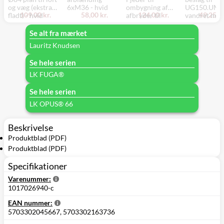
og væg (ekstra
6xM36 - hvid
ombygning af
UG150.UM
109,00 kr.
58,00 kr.
124,00 kr.
49,25 kr
fladt) - hvid
afbryder til
vandret mon
trykkontakt (kun
til gamle 10 og
Se alt fra mærket
13A afbrydere),
Lauritz Knudsen
10 stk
Se hele serien
LK FUGA®
Se hele serien
LK OPUS® 66
Beskrivelse
Produktblad (PDF)
Produktblad (PDF)
Specifikationer
Varenummer:
1017026940-c
EAN nummer:
5703302045667, 5703302163736