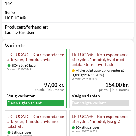
16A
Serie:
LK FUGA®
Producent/forhandler:
Lauritz Knudsen
Varianter
LK FUGA® – Korrespondance
LK FUGA® – Korrespondance
afbryder, 1 modul, hvid
afbryder, 1 modul, hvid med
antibakteriel overflade
600+ stk. på lager
Varenr.:
1017054491
Midlertidigt udsolgt (forventes på
lager igen: 4-11-2026)
Varenr.:
9909000589
97,00 kr.
154,00 kr.
pr. stk.
|
inkl. moms
pr. stk.
|
inkl. moms
Vælg varianten
Vælg varianten
Den valgte variant
Den valgte variant
LK FUGA® – Korrespondance
LK FUGA® – Korrespondance
afbryder, 1 modul, hvid med
afbryder, 1 modul, lysegrå
tekstfelt
20+ stk. på lager
Varenr.:
1017054501
1 stk. på lager