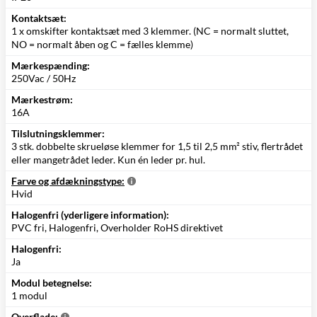
Kontaktsæt:
1 x omskifter kontaktsæt med 3 klemmer. (NC = normalt sluttet,
NO = normalt åben og C = fælles klemme)
Mærkespænding:
250Vac / 50Hz
Mærkestrøm:
16A
Tilslutningsklemmer:
3 stk. dobbelte skrueløse klemmer for 1,5 til 2,5 mm² stiv, flertrådet
eller mangetrådet leder. Kun én leder pr. hul.
Farve og afdækningstype:
Hvid
Halogenfri (yderligere information):
PVC fri, Halogenfri, Overholder RoHS direktivet
Halogenfri:
Ja
Modul betegnelse:
1 modul
Overflade: