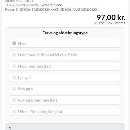
Varenr.:
1017054491
(9230)
EAN nr.:
5703302154024, 5703302162906
Typenr.:
542D6006, 542D600620, AAK542D6006, AAK542D600620
97,00 kr.
pr. stk.
|
inkl. moms
Farve og afdækningstype