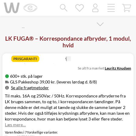
Mangler chatten?
Ret samtykke!
…
LK FUGA® – Korrespondance afbryder, 1 modul,
hvid
PRISGARANTI
Se alt fra mærket
Lauritz Knudsen
600+ stk. på lager
GLS Pakkeshop 39,00 kr. (leveres lørdag d. 8/8)
Se alle fragtmetoder
Til maks. 16A og 250Vac / 50Hz. Korrespondance afbryderne fra
Metode
Pris
Leveres
LK bruges sammen, to og to, i korrespondancen tændinger. På
GLS Pakkeshop
39,00 kr.
Lørdag d. 8/8
denne måde er det muligt at tænde og slukke de samme lamper 2
GLS
49,00 kr.
Mandag d. 10/8
steder. Hvis der også tilføjes krydsnings afbrydere, kan man lave en
Hjemmelevering
korrespondance, hvor man kan betjene lyset 3 eller flere steder.
GLS Erhverv
49,00 kr.
Mandag d. 10/8
Læs mere…
Click&Collect i
Svenstrup
0,00 kr.
I morgen
Varen findes i 7 forskellige varianter.