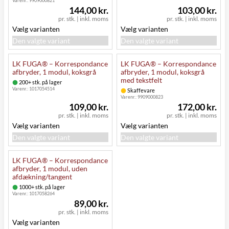
Varenr.:
9909000821
144,00 kr.
103,00 kr.
pr. stk.
|
inkl. moms
pr. stk.
|
inkl. moms
Vælg varianten
Vælg varianten
Den valgte variant
Den valgte variant
LK FUGA® – Korrespondance
LK FUGA® – Korrespondance
afbryder, 1 modul, koksgrå
afbryder, 1 modul, koksgrå
med tekstfelt
200+ stk. på lager
Varenr.:
1017054514
Skaffevare
Varenr.:
9909000823
109,00 kr.
172,00 kr.
pr. stk.
|
inkl. moms
pr. stk.
|
inkl. moms
Vælg varianten
Vælg varianten
Den valgte variant
Den valgte variant
LK FUGA® – Korrespondance
afbryder, 1 modul, uden
afdækning/tangent
1000+ stk. på lager
Varenr.:
1017058264
89,00 kr.
pr. stk.
|
inkl. moms
Vælg varianten