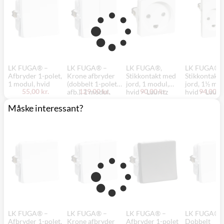
LK FUGA® –
LK FUGA® –
LK FUGA®,
LK FUGA®,
Afbryder 1-polet,
Krone afbryder
Stikkontakt med
Stikkontakt
1 modul, hvid
(dobbelt 1-polet
jord, 1 modul,
jord, 1½ mod
55,00 kr.
129,00 kr.
90,00 kr.
94,00 kr
afb.), 1 modul,
hvid – Lauritz
hvid – Laurit
hvid
Knudsen
Knudsen
Måske interessant?
LK FUGA® –
LK FUGA® –
LK FUGA® –
LK FUGA® 
Afbryder 1-polet,
Krone afbryder
Afbryder 1-polet
Dobbelt