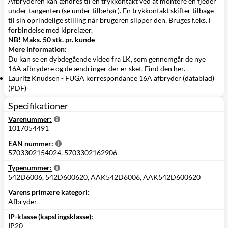
Afbryderen kan ændres til en trykkontakt ved at montere en fjeder
under tangenten (se under tilbehør). En trykkontakt skifter tilbage
til sin oprindelige stilling når brugeren slipper den. Bruges f.eks. i
forbindelse med kiprelæer.
NB! Maks.
50 stk. pr. kunde
Mere information:
Du kan se en dybdegående video fra LK, som gennemgår de nye
16A afbrydere og de ændringer der er sket.
Find den her
.
Lauritz Knudsen - FUGA korrespondance 16A afbryder (datablad)
(PDF)
Specifikationer
Varenummer:
1017054491
EAN nummer:
5703302154024, 5703302162906
Typenummer:
542D6006, 542D600620, AAK542D6006, AAK542D600620
Varens primære kategori:
Afbryder
IP-klasse (kapslingsklasse):
IP20