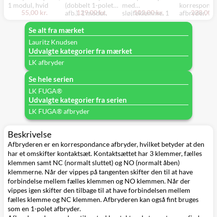
1 modul, hvid
(dobbelt 1-polet
med
korrespond
55,00 kr.
129,00 kr.
102,00 kr.
228,00 k
afb.), 1 modul,
sløjfeklemme, 1
afbryder, 1
hvid
modul, koksgrå
modul, hvid
Se alt fra mærket
Lauritz Knudsen
Udvalgte kategorier fra mærket
LK afbryder
Se hele serien
LK FUGA®
Udvalgte kategorier fra serien
LK FUGA® afbryder
Beskrivelse
Afbryderen er en korrespondance afbryder, hvilket betyder at den
har et omskifter kontaktsæt. Kontaktsættet har 3 klemmer, fælles
klemmen samt NC (normalt sluttet) og NO (normalt åben)
klemmerne. Når der vippes på tangenten skifter den til at have
forbindelse mellem fælles klemmen og NO klemmen. Når der
vippes igen skifter den tilbage til at have forbindelsen mellem
fælles klemme og NC klemmen. Afbryderen kan også fint bruges
som en 1-polet afbryder.