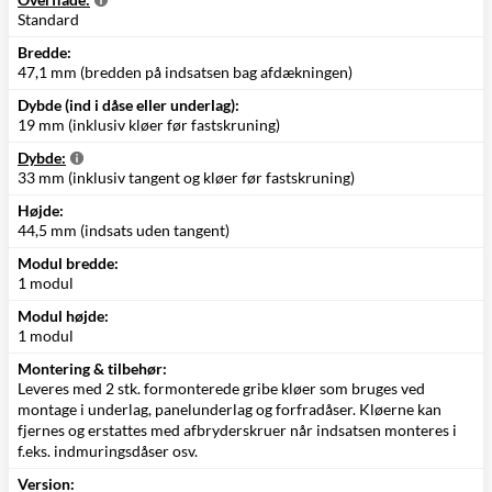
Standard
Bredde:
47,1 mm (bredden på indsatsen bag afdækningen)
Dybde (ind i dåse eller underlag):
19 mm (inklusiv kløer før fastskruning)
Dybde:
33 mm (inklusiv tangent og kløer før fastskruning)
Højde:
44,5 mm (indsats uden tangent)
Modul bredde:
1 modul
Modul højde:
1 modul
Montering & tilbehør:
Leveres med 2 stk. formonterede gribe kløer som bruges ved
montage i underlag, panelunderlag og forfradåser. Kløerne kan
fjernes og erstattes med afbryderskruer når indsatsen monteres i
f.eks. indmuringsdåser osv.
Version: