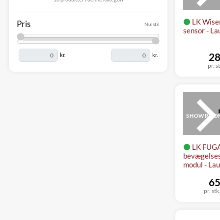
LK Wiser
Pris
Nulstil
sensor - La
28
kr.
kr.
pr. s
SHOWROO
LK FUG
bevægelses
modul - La
65
pr. stk