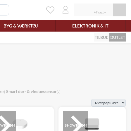
BYG & VÆRKTØJ
ELEKTRONIK & IT
TILBUD
OUTLET
r
Smart dør- & vinduessensor
(2)
(2)
OWROOM
SHOWROOM