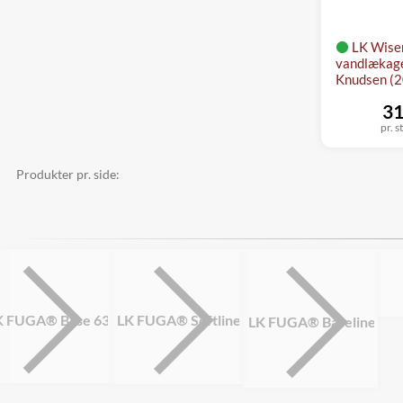
LK Wiser
vandlækage
Knudsen (
31
pr. s
Produkter pr. side:
K FUGA® Base 63
LK FUGA® Softline
LK FUGA® Baseline