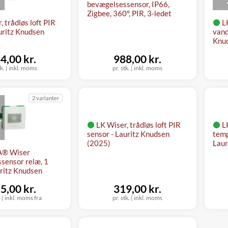
bevægelsessensor, IP66,
Zigbee, 360°, PIR, 3-ledet
, trådløs loft PIR
L
uritz Knudsen
vand
Knu
4,00 kr.
988,00 kr.
tk.
|
inkl. moms
pr. stk.
|
inkl. moms
2 varianter
M
LK Wiser, trådløs loft PIR
L
sensor - Lauritz Knudsen
temp
(2025)
Laur
A® Wiser
sensor relæ, 1
uritz Knudsen
5,00 kr.
319,00 kr.
.
|
inkl. moms fra
pr. stk.
|
inkl. moms