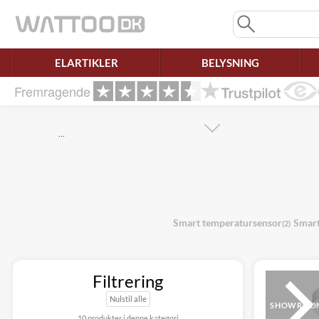
Mangler chatten?
Ret samtykke!
ELARTIKLER
BELYSNING
Fremragende
…
Smart temperatursensor
Smart
(2)
Filtrering
Nulstil alle
SHOWROO
10 produkter i denne kategori