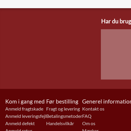
Har du brug
Kom i gang med
Før bestilling
Generel informatio
Anmeld fragtskade
Fragt og levering
Kontakt os
Anmeld leveringsfejl
Betalingsmetoder
FAQ
Anmeld defekt
Handelsvilkår
Om os
Anmeld retur
Mærker