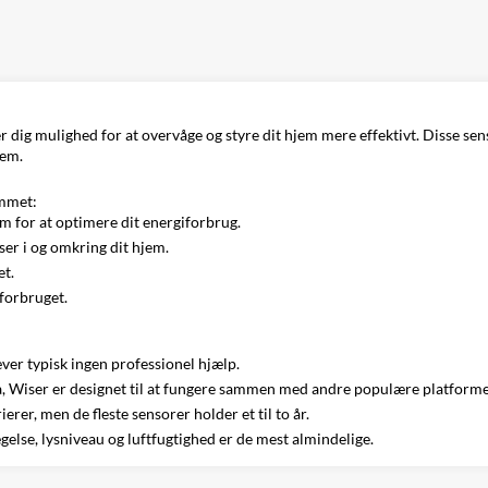
er dig mulighed for at overvåge og styre dit hjem mere effektivt. Disse s
jem.
emmet:
m for at optimere dit energiforbrug.
er i og omkring dit hjem.
et.
forbruget.
æver typisk ingen professionel hjælp.
, Wiser er designet til at fungere sammen med andre populære platforme
erer, men de fleste sensorer holder et til to år.
lse, lysniveau og luftfugtighed er de mest almindelige.