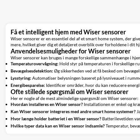
Få et intelligent hjem med Wiser sensorer
Wiser sensorer er en essentiel del af et smart home system, der giv
mere, hvilket giver dig et detaljeret overblik over forholdene i dit h
Anvendelsesmuligheder for Wiser sensorer
Wiser sensorer kan bruges i mange forskellige sammenhænge i hj
Temperaturovervågning:
Hold styr på temperaturen i forskellige ru
Bevægelsesdetektion:
Øg sikkerheden ved at få besked om bevægels
Lysstyring:
Automatiser belysningen baseret på lysniveauet i rumm
Energibesparelse:
Identificer områder, hvor du kan reducere energi
Ofte stillede spørgsmål om Wiser sensorer
Her er nogle af de mest almindelige spørgsmål om Wiser sensorer:
Hvordan installeres en Wiser sensor?
Installationen er enkel og kr
Kan Wiser sensorer integreres med andre smart home systemer?
Ja
Hvor længe holder batteriet i en Wiser sensor?
Batterilevetiden vari
Hvilke typer data kan en Wiser sensor indsamle?
Temperatur, bevæge