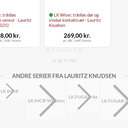
, trådløs
LK Wiser, trådløs dør og
 sensor - Lauritz
vindue kontaktsæt - Lauritz
2025)
Knudsen
8,00 kr.
269,00 kr.
tk.
|
inkl. moms
pr. stk.
|
inkl. moms
1
Side
ud af 1
12
36
54
102
ANDRE SERIER FRA LAURITZ KNUDSEN
LK IHC®
LK FUGA® Air
LK IHC® Wireless
LK FUGA® C