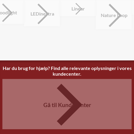
Linear
oodlight
LEDinestra
Nature Loop
Har du brug for hjælp? Find alle relevante oplysninger i vores
kundecenter.
Gå til Kundecenter