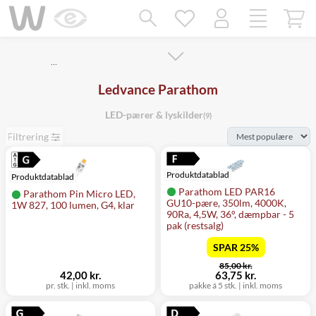
Mangler chatten?
Ret samtykke!
…
Ledvance Parathom
LED-pærer & lyskilder
(9)
Filtrering
Produktdatablad
Produktdatablad
Parathom LED PAR16
Parathom Pin Micro LED,
GU10-pære, 350lm, 4000K,
1W 827, 100 lumen, G4, klar
90Ra, 4,5W, 36°, dæmpbar - 5
pak (restsalg)
SPAR 25%
før
85,00 kr.
nu
42,00 kr.
63,75 kr.
pr. stk.
|
inkl. moms
pakke á 5 stk.
|
inkl. moms