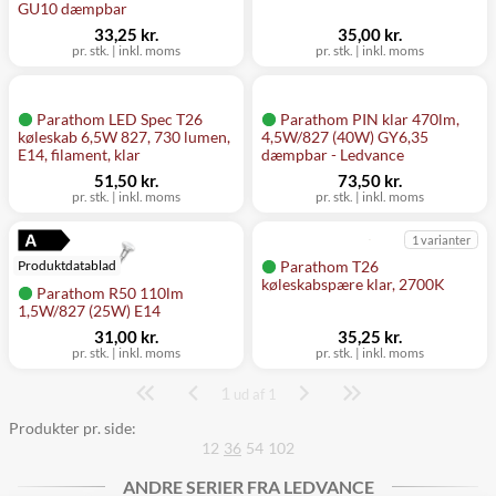
GU10 dæmpbar
33,25 kr.
35,00 kr.
pr. stk.
|
inkl. moms
pr. stk.
|
inkl. moms
Parathom LED Spec T26
Parathom PIN klar 470lm,
køleskab 6,5W 827, 730 lumen,
4,5W/827 (40W) GY6,35
E14, filament, klar
dæmpbar - Ledvance
51,50 kr.
73,50 kr.
pr. stk.
|
inkl. moms
pr. stk.
|
inkl. moms
1 varianter
Parathom T26
Produktdatablad
køleskabspære klar, 2700K
Parathom R50 110lm
1,5W/827 (25W) E14
31,00 kr.
35,25 kr.
pr. stk.
|
inkl. moms
pr. stk.
|
inkl. moms
1
Side
ud af 1
Produkter pr. side:
12
36
54
102
ANDRE SERIER FRA LEDVANCE