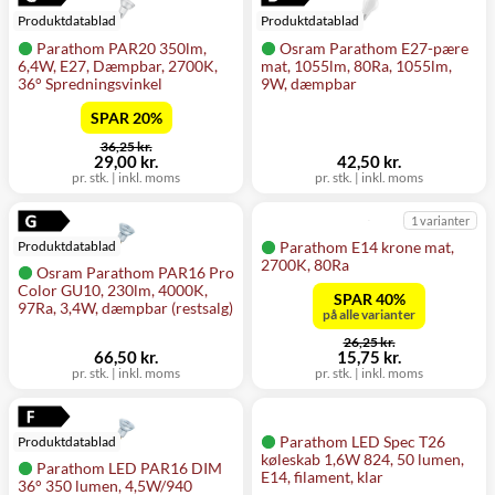
Produktdatablad
Produktdatablad
Parathom PAR20 350lm,
Osram Parathom E27-pære
6,4W, E27, Dæmpbar, 2700K,
mat, 1055lm, 80Ra, 1055lm,
36° Spredningsvinkel
9W, dæmpbar
SPAR 20%
før
36,25 kr.
nu
29,00 kr.
42,50 kr.
pr. stk.
|
inkl. moms
pr. stk.
|
inkl. moms
1 varianter
Parathom E14 krone mat,
Produktdatablad
2700K, 80Ra
Osram Parathom PAR16 Pro
Color GU10, 230lm, 4000K,
SPAR 40%
97Ra, 3,4W, dæmpbar (restsalg)
på alle varianter
før
26,25 kr.
nu
66,50 kr.
15,75 kr.
pr. stk.
|
inkl. moms
pr. stk.
|
inkl. moms
Parathom LED Spec T26
Produktdatablad
køleskab 1,6W 824, 50 lumen,
Parathom LED PAR16 DIM
E14, filament, klar
36° 350 lumen, 4,5W/940