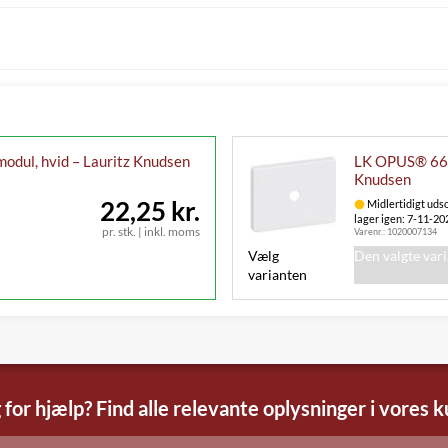
odul, hvid – Lauritz Knudsen
LK OPUS® 66, 
Knudsen
22,25 kr.
Midlertidigt udso
lager igen: 7-11-20
pr. stk.
|
inkl. moms
Varenr.:
1020007134
Vælg
Den valgte var
varianten
 for hjælp? Find alle relevante oplysninger i vores 