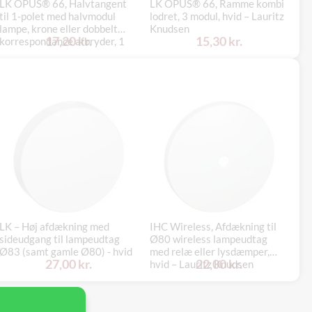
LK OPUS® 66, Halvtangent
LK OPUS® 66, Ramme kombi
LK
til 1-polet med halvmodul
lodret, 3 modul, hvid – Lauritz
st
lampe, krone eller dobbelt
Knudsen
hv
17,20 kr.
15,30 kr.
korrespondance afbryder, 1
modul, hvid – Lauritz Knudsen
LK – Høj afdækning med
IHC Wireless, Afdækning til
sideudgang til lampeudtag
Ø80 wireless lampeudtag
Dæ
Ø83 (samt gamle Ø80) - hvid
med relæ eller lysdæmper,
la
27,00 kr.
22,00 kr.
hvid – Lauritz Knudsen