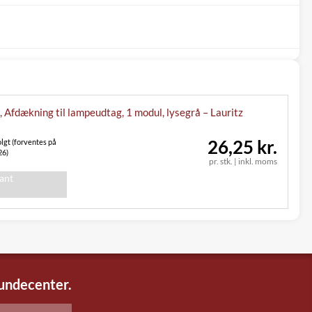
Afdækning til lampeudtag, 1 modul, lysegrå – Lauritz
26,25 kr.
lgt (forventes på
26)
pr. stk.
|
inkl. moms
iant
kundecenter.