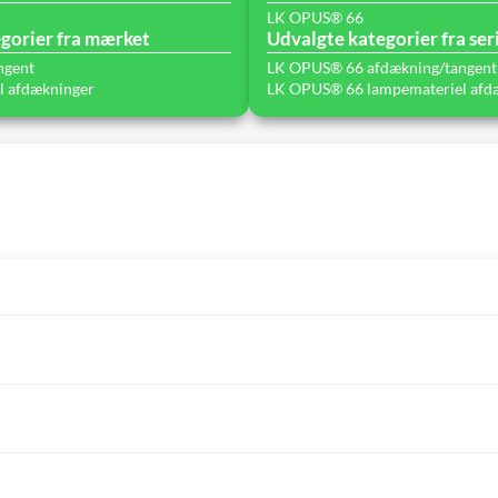
LK OPUS® 66
gorier fra mærket
Udvalgte kategorier fra ser
ngent
LK OPUS® 66 afdækning/tangent
l afdækninger
LK OPUS® 66 lampemateriel afd