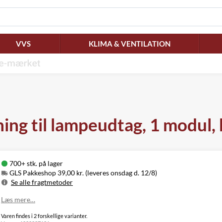
VVS
KLIMA & VENTILATION
g til lampeudtag, 1 modul, 
700+ stk. på lager
GLS Pakkeshop 39,00 kr. (leveres onsdag d. 12/8)
Se alle fragtmetoder
Metode
Pris
Leveres
Læs mere…
GLS Pakkeshop
39,00 kr.
Onsdag d. 12/8
Varen findes i 2 forskellige varianter.
GLS
49,00 kr.
Onsdag d. 12/8