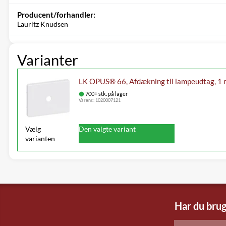
Producent/forhandler:
Lauritz Knudsen
Varianter
LK OPUS® 66, Afdækning til lampeudtag, 1 m
700+ stk. på lager
Varenr.:
1020007121
Vælg
Den valgte variant
varianten
Har du brug