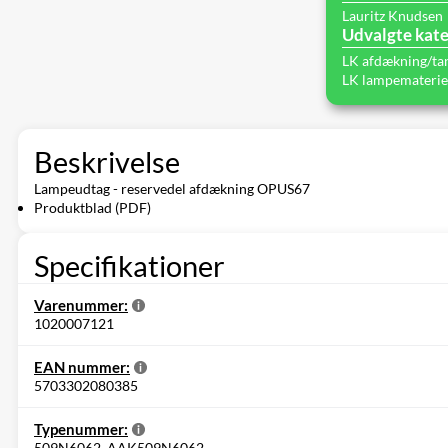
Lauritz Knudsen
Udvalgte kate
LK afdækning/ta
LK lampematerie
Beskrivelse
Lampeudtag - reservedel afdækning OPUS67
Produktblad (PDF)
Specifikationer
Varenummer:
1020007121
EAN nummer:
5703302080385
Typenummer:
509N6062, AAK509N6062