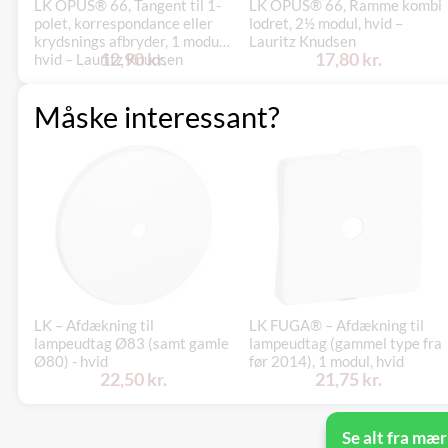
LK OPUS® 66, Tangent til 1-
LK OPUS® 66, Ramme kombi
polet, korrespondance eller
lodret, 2½ modul, hvid –
krydsnings afbryder, 1 modul,
Lauritz Knudsen
12,90 kr.
17,80 kr.
hvid – Lauritz Knudsen
Måske interessant?
LK – Afdækning til
LK FUGA® – Afdækning til
lampeudtag Ø83 (samt gamle
lampeudtag (gammel type fra
Ø80) - hvid
før 2014), 1 modul, hvid
22,50 kr.
21,75 kr.
Se alt fra mær