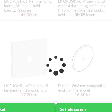
LK OPUS® 66, Ramme kombi
LK OPUS® 66, Afdækning til
lodret, 3½ modul, hvid –
Actassi dataudtag med plads
Lauritz Knudsen
til to konnektorer, 1 modul,
49,00 kr.
37,75 kr.
hvid – Lauritz Knudsen
LK FUGA® – Afdækning til
Dæksel, Ø68 mm lampeudtag,
lampeudtag, 1 modul, hvid
hvid, gammel model
17,20 kr.
16,60 kr.
ket
Se hele serien