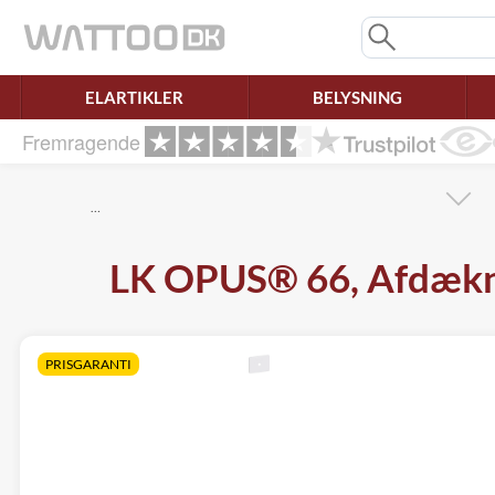
Mangler chatten?
Ret samtykke!
ELARTIKLER
BELYSNING
Fremragende
…
LK OPUS® 66, Afdæknin
PRISGARANTI