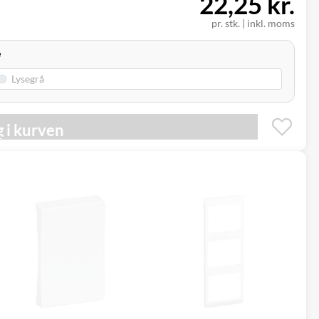
22,25 kr.
pr. stk.
|
inkl. moms
e
 i kurven