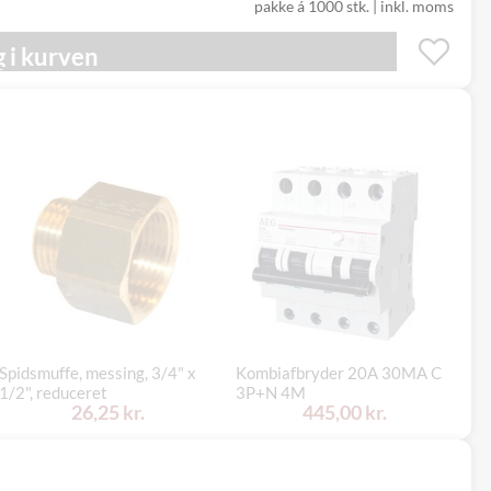
pakke á 1000 stk.
|
inkl. moms
 i kurven
Spidsmuffe, messing, 3/4" x
Kombiafbryder 20A 30MA C
Ni
1/2", reduceret
3P+N 4M
me
26,25 kr.
445,00 kr.