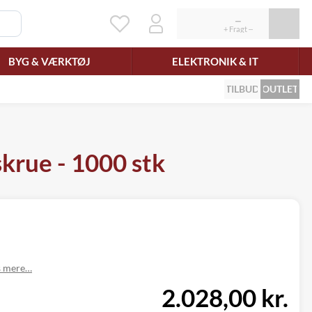
BYG & VÆRKTØJ
ELEKTRONIK & IT
TILBUD
OUTLET
krue - 1000 stk
 mere…
2.028,00 kr.