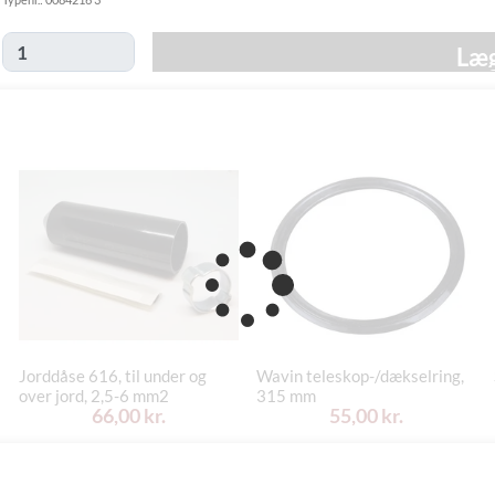
49,00 kr.
-
Hjemmelevering
mandag d. 24/8
Læg
Tirsdag d. 18/8
GLS Erhverv
49,00 kr.
-
mandag d. 24/8
Click&Collect i
Mandag d. 17/8
Svenstrup
0,00 kr.
- fredag d. 21/8
(9230)
Jorddåse 616, til under og
Wavin teleskop-/dækselring,
over jord, 2,5-6 mm2
315 mm
66,00 kr.
55,00 kr.