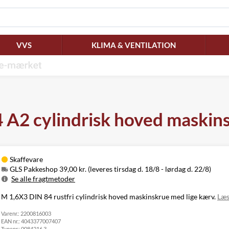
VVS
KLIMA & VENTILATION
A2 cylindrisk hoved maskins
Skaffevare
GLS Pakkeshop 39,00 kr. (leveres tirsdag d. 18/8 - lørdag d. 22/8)
Se alle fragtmetoder
Metode
Pris
Leveres
M 1,6X3 DIN 84 rustfri cylindrisk hoved maskinskrue med lige kærv.
Læs
Tirsdag d. 18/8
GLS Pakkeshop
39,00 kr.
Varenr.:
2200816003
- lørdag d. 22/8
EAN nr.:
4043377007407
Tirsdag d. 18/8
GLS
Typenr.:
0084216 3