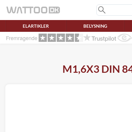
Mangler chatten?
Ret samtykke!
ELARTIKLER
BELYSNING
Fremragende
M1,6X3 DIN 84 