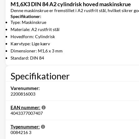
M1,6X3 DIN 84 A2 cylindrisk hoved maskinskrue
Denne maskinskrue er fremstillet i A2 rustfrit stål, hvilket sikre
Specifikationer:
Type: Maskinskrue
Materiale: A2 rustfrit stål
Hovedform: Cylindrisk
Kærvtype: Lige kærv
Dimensioner: M1,6 x 3 mm
Standard: DIN 84
Specifikationer
Varenummer:
2200816003
EAN nummer:
4043377007407
Typenummer:
0084216 3