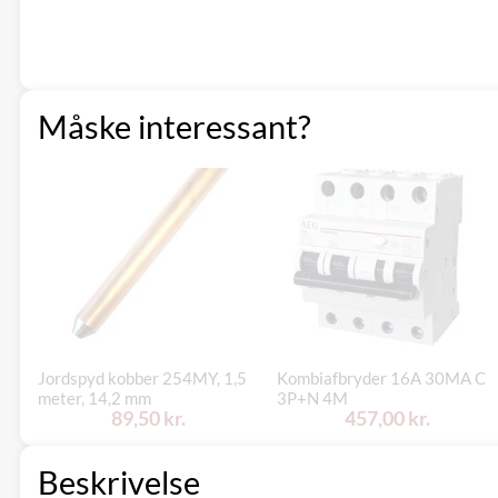
Måske interessant?
Jordspyd kobber 254MY, 1,5
Kombiafbryder 16A 30MA C
meter, 14,2 mm
3P+N 4M
89,50 kr.
457,00 kr.
Beskrivelse