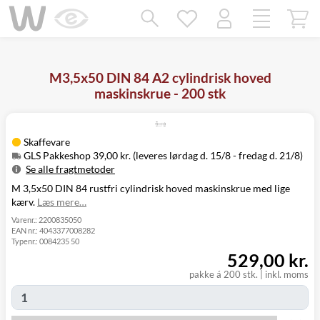
Mangler chatten?
Ret samtykke!
M3,5x50 DIN 84 A2 cylindrisk hoved
maskinskrue - 200 stk
Skaffevare
GLS Pakkeshop 39,00 kr. (leveres lørdag d. 15/8 - fredag d. 21/8)
Se alle fragtmetoder
M 3,5x50 DIN 84 rustfri cylindrisk hoved maskinskrue med lige
Metode
Pris
Leveres
kærv.
Læs mere…
Lørdag d. 15/8
GLS Pakkeshop
39,00 kr.
- fredag d. 21/8
Varenr.:
2200835050
EAN nr.:
4043377008282
GLS
Mandag d. 17/8
49,00 kr.
Typenr.:
0084235 50
Hjemmelevering
- fredag d. 21/8
529,00 kr.
Mandag d. 17/8
GLS Erhverv
49,00 kr.
- fredag d. 21/8
pakke á 200 stk.
|
inkl. moms
Click&Collect i
Fredag d. 14/8
Svenstrup
0,00 kr.
-
(9230)
torsdag d. 20/8