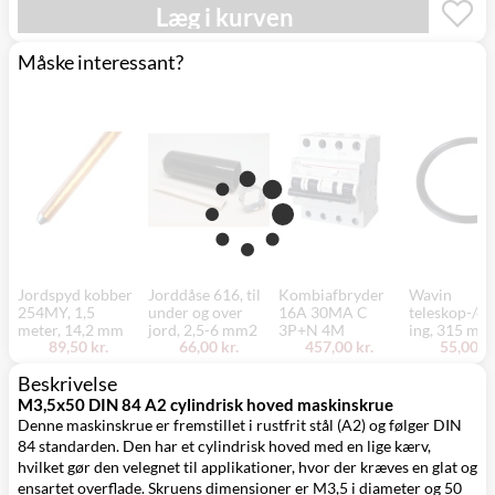
Læg i kurven
Måske interessant?
Jordspyd kobber
Jorddåse 616, til
Kombiafbryder
Wavin
254MY, 1,5
under og over
16A 30MA C
teleskop-/dæ
meter, 14,2 mm
jord, 2,5-6 mm2
3P+N 4M
ing, 315 mm
89,50 kr.
66,00 kr.
457,00 kr.
55,00 kr
Beskrivelse
M3,5x50 DIN 84 A2 cylindrisk hoved maskinskrue
Denne maskinskrue er fremstillet i rustfrit stål (A2) og følger DIN
84 standarden. Den har et cylindrisk hoved med en lige kærv,
hvilket gør den velegnet til applikationer, hvor der kræves en glat og
ensartet overflade. Skruens dimensioner er M3,5 i diameter og 50