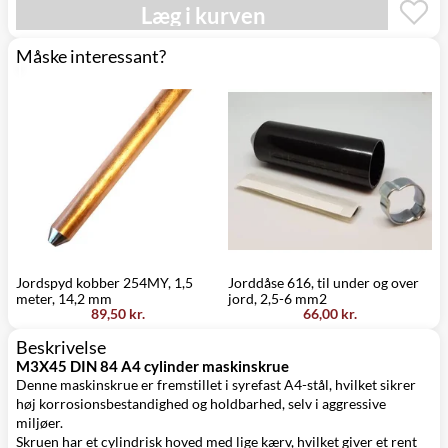
Læg i kurven
Click&Collect i
Torsdag d. 13/8
Svenstrup
0,00 kr.
-
(9230)
onsdag d. 19/8
Måske interessant?
Jordspyd kobber 254MY, 1,5
Jorddåse 616, til under og over
K
meter, 14,2 mm
jord, 2,5-6 mm2
89,50 kr.
66,00 kr.
Beskrivelse
M3X45 DIN 84 A4 cylinder maskinskrue
Denne maskinskrue er fremstillet i syrefast A4-stål, hvilket sikrer
høj korrosionsbestandighed og holdbarhed, selv i aggressive
miljøer.
Skruen har et cylindrisk hoved med lige kærv, hvilket giver et rent