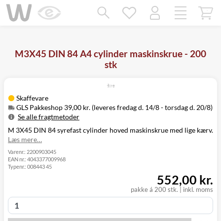
Mangler chatten?
Ret samtykke!
M3X45 DIN 84 A4 cylinder maskinskrue - 200
stk
Skaffevare
GLS Pakkeshop 39,00 kr. (leveres fredag d. 14/8 - torsdag d. 20/8)
Se alle fragtmetoder
M 3X45 DIN 84 syrefast cylinder hoved maskinskrue med lige kærv.
Metode
Pris
Leveres
Læs mere…
Fredag d. 14/8
GLS Pakkeshop
39,00 kr.
-
Varenr.:
2200903045
EAN nr.:
4043377009968
torsdag d. 20/8
Typenr.:
008443 45
Fredag d. 14/8
GLS
552,00 kr.
49,00 kr.
-
Hjemmelevering
torsdag d. 20/8
pakke á 200 stk. | inkl. moms
Fredag d. 14/8
GLS Erhverv
49,00 kr.
-
torsdag d. 20/8