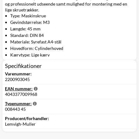
og professionelt udseende samt mulighed for montering med en
lige skruetrækker.
Type: Maskinskrue
Gevindstørrelse: M3
Længde: 45 mm
Standard: DIN 84
Materiale: Syrefast A4-stål
Hovedform: Cylinderhoved
Kærvtype: Lige kærv
Specifikationer
Varenummer:
2200903045
EAN nummer:
4043377009968
Typenummer:
008443 45
Producent/forhandler:
Lemvigh-Muller