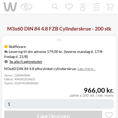
Mangler chatten?
Ret samtykke!
M3x60 DIN 84 4.8 FZB Cylinderskrue - 200 stk
Skaffevare
Levering til din adresse 179,00 kr. (leveres mandag d. 17/8 -
fredag d. 21/8)
Se alle fragtmetoder
M3x60 DIN 84 4.8 elforzinket cylinderskrue.
Læs mere…
Metode
Pris
Leveres
Levering til
Mandag d. 17/8
Varenr.:
2200403060
179,00 kr.
EAN nr.:
4043952014653
din adresse
- fredag d. 21/8
Typenr.:
012074109030060
Click&Collect
966,00 kr.
i Svenstrup
Ikke muligt
(9230)
pakke á 200 stk.
|
inkl. moms
Læg i kurven