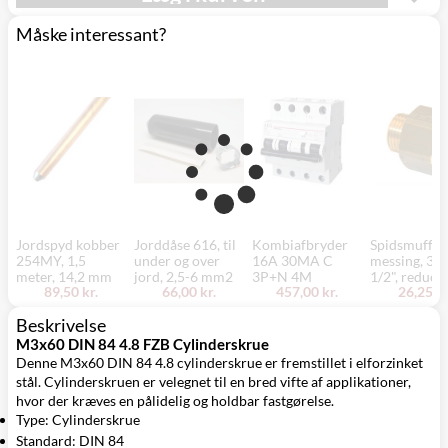
Måske interessant?
Jordspyd kobber
Jorddåse 616, til
Kombiafbryder
Spidsmuffe,
254MY, 1,5
under og over
16A 30MA C
messing, 3/4
meter, 14,2 mm
jord, 2,5-6 mm2
3P+N 4M
1/2", reduce
89,50 kr.
66,00 kr.
457,00 kr.
26,25 kr
Beskrivelse
M3x60 DIN 84 4.8 FZB Cylinderskrue
Denne M3x60 DIN 84 4.8 cylinderskrue er fremstillet i elforzinket
stål. Cylinderskruen er velegnet til en bred vifte af applikationer,
hvor der kræves en pålidelig og holdbar fastgørelse.
Type: Cylinderskrue
Standard: DIN 84