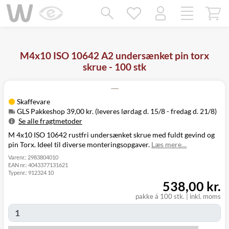
Mangler chatten?
Ret samtykke!
M4x10 ISO 10642 A2 undersænket pin torx
skrue - 100 stk
Skaffevare
GLS Pakkeshop 39,00 kr. (leveres lørdag d. 15/8 - fredag d. 21/8)
Se alle fragtmetoder
M 4x10 ISO 10642 rustfri undersænket skrue med fuldt gevind og
Metode
Pris
Leveres
pin Torx. Ideel til diverse monteringsopgaver.
Læs mere…
Lørdag d. 15/8
GLS Pakkeshop
39,00 kr.
- fredag d. 21/8
Varenr.:
2983804010
EAN nr.:
4043377131621
GLS
Mandag d. 17/8
49,00 kr.
Typenr.:
912324 10
Hjemmelevering
- fredag d. 21/8
538,00 kr.
Mandag d. 17/8
GLS Erhverv
49,00 kr.
- fredag d. 21/8
pakke á 100 stk.
|
inkl. moms
Click&Collect i
Fredag d. 14/8
Svenstrup
0,00 kr.
-
(9230)
torsdag d. 20/8