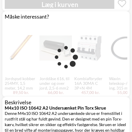
Læg i kurven
Måske interessant?
Jordspyd kobber
Jorddåse 616, til
Kombiafbryder
Wavin
254MY, 1,5
under og over
16A 30MA C
teleskop-/dæ
meter, 14,2 mm
jord, 2,5-6 mm2
3P+N 4M
ing, 315 mm
89,50 kr.
66,00 kr.
457,00 kr.
55,00 kr
Beskrivelse
M4x10 ISO 10642 A2 Undersænket Pin Torx Skrue
Denne M4x10 ISO 10642 A2 undersænkede skrue er fremstillet i
rustfrit stål og har fuldt gevind. Den er designet med en pin Torx-
kærv, hvilket sikrer en sikker og effektiv fastgørelse. Skruen er ideel
til en bred vifte af monteringsopgaver, hvor der kræves en holdbar