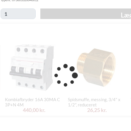
Click&Collect
Fredag d. 14/8
i Svenstrup
0,00 kr.
-
Læg
(9230)
torsdag d. 20/8
Kombiafbryder 16A 30MA C
Spidsmuffe, messing, 3/4" x
3P+N 4M
1/2", reduceret
440,00 kr.
26,25 kr.