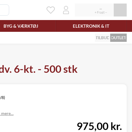
BYG & VÆRKTØJ
ELEKTRONIK & IT
TILBUD
OUTLET
v. 6-kt. - 500 stk
/8)
 mere…
975,00 kr.