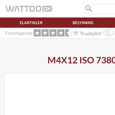
Mangler chatten?
Ret samtykke!
ELARTIKLER
BELYSNING
Fremragende
M4X12 ISO 7380-2,