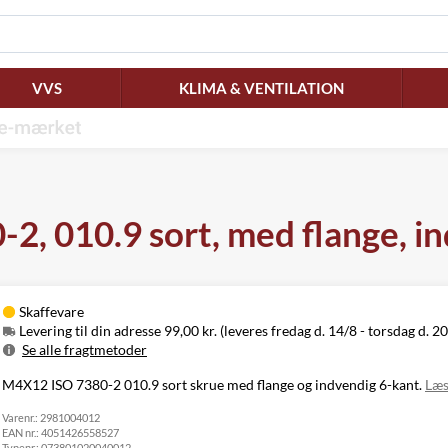
VVS
KLIMA & VENTILATION
 010.9 sort, med flange, ind
Skaffevare
Levering til din adresse 99,00 kr. (leveres fredag d. 14/8 - torsdag d. 20
Se alle fragtmetoder
Metode
Pris
Leveres
M4X12 ISO 7380-2 010.9 sort skrue med flange og indvendig 6-kant.
Læs
Fredag d. 14/8
Levering til
Varenr.:
2981004012
99,00 kr.
-
din adresse
EAN nr.:
4051426558527
torsdag d. 20/8
Typenr.:
073801020040012