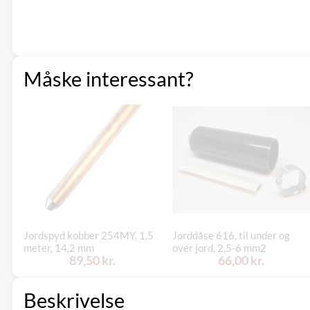
Måske interessant?
Jordspyd kobber 254MY, 1,5
Jorddåse 616, til under og
meter, 14,2 mm
over jord, 2,5-6 mm2
89,50 kr.
66,00 kr.
Beskrivelse