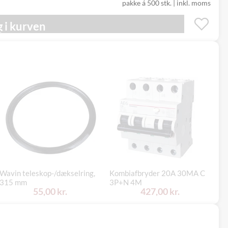
pakke á 500 stk.
|
inkl. moms
 i kurven
Wavin teleskop-/dækselring,
Kombiafbryder 20A 30MA C
Ni
315 mm
3P+N 4M
me
55,00 kr.
427,00 kr.