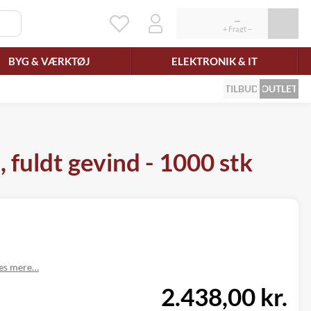
BYG & VÆRKTØJ
ELEKTRONIK & IT
TILBUD
OUTLET
fuldt gevind - 1000 stk
æs mere…
2.438,00 kr.