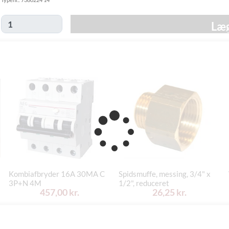
49,00 kr.
-
Hjemmelevering
mandag d. 24/8
Læg
Tirsdag d. 18/8
GLS Erhverv
49,00 kr.
-
mandag d. 24/8
Click&Collect i
Mandag d. 17/8
Svenstrup
0,00 kr.
- fredag d. 21/8
(9230)
Kombiafbryder 16A 30MA C
Spidsmuffe, messing, 3/4" x
3P+N 4M
1/2", reduceret
457,00 kr.
26,25 kr.