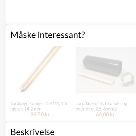
Måske interessant?
Jordspyd kobber 254MY, 1,5
Jorddåse 616, til under og
meter, 14,2 mm
over jord, 2,5-6 mm2
89,50 kr.
66,00 kr.
Beskrivelse