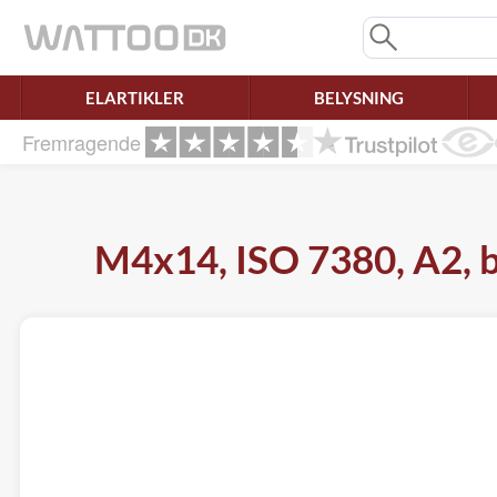
Mangler chatten?
Ret samtykke!
ELARTIKLER
BELYSNING
Fremragende
M4x14, ISO 7380, A2, b