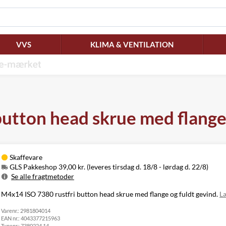
VVS
KLIMA & VENTILATION
utton head skrue med flange, 
Skaffevare
GLS Pakkeshop 39,00 kr. (leveres tirsdag d. 18/8 - lørdag d. 22/8)
Se alle fragtmetoder
Metode
Pris
Leveres
M4x14 ISO 7380 rustfri button head skrue med flange og fuldt gevind.
L
Tirsdag d. 18/8
GLS Pakkeshop
39,00 kr.
Varenr.:
2981804014
- lørdag d. 22/8
EAN nr.:
4043377215963
Tirsdag d. 18/8
GLS
Typenr.:
7380224 14