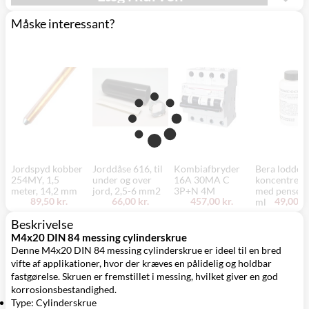
Måske interessant?
Jordspyd kobber
Jorddåse 616, til
Kombiafbryder
Bera loddev
254MY, 1,5
under og over
16A 30MA C
koncentrere
meter, 14,2 mm
jord, 2,5-6 mm2
3P+N 4M
med pensel,
89,50 kr.
66,00 kr.
457,00 kr.
49,00 kr
ml
Beskrivelse
M4x20 DIN 84 messing cylinderskrue
Denne M4x20 DIN 84 messing cylinderskrue er ideel til en bred
vifte af applikationer, hvor der kræves en pålidelig og holdbar
fastgørelse. Skruen er fremstillet i messing, hvilket giver en god
korrosionsbestandighed.
Type: Cylinderskrue