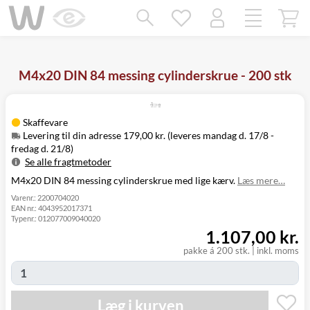
Mangler chatten?
Ret samtykke!
M4x20 DIN 84 messing cylinderskrue - 200 stk
Skaffevare
Levering til din adresse 179,00 kr. (leveres mandag d. 17/8 -
fredag d. 21/8)
Se alle fragtmetoder
M4x20 DIN 84 messing cylinderskrue med lige kærv.
Læs mere…
Metode
Pris
Leveres
Levering til
Mandag d. 17/8
Varenr.:
2200704020
179,00 kr.
EAN nr.:
4043952017371
din adresse
- fredag d. 21/8
Typenr.:
012077009040020
Click&Collect
1.107,00 kr.
i Svenstrup
Ikke muligt
(9230)
pakke á 200 stk.
|
inkl. moms
Læg i kurven