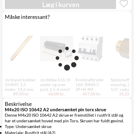
Læg i kurven
Måske interessant?
Jordspyd kobber
Jorddåse 616, til
Kombiafbryder
Spidsmuffe,
254MY, 1,5
under og over
16A 30MA C
messing, 3/4
meter, 14,2 mm
jord, 2,5-6 mm2
3P+N 4M
1/2", reduce
89,50 kr.
66,00 kr.
457,00 kr.
26,25 kr
Beskrivelse
M4x20 ISO 10642 A2 undersænket pin torx skrue
Denne M4x20 ISO 10642 A2 skrue er fremstillet i rustfrit stål og
har et undersænket hoved med pin Torx. Skruen har fuldt gevind.
Type: Undersænket skrue
Materiale: Rustfrit stål (A2)