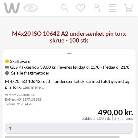
Mangler chatten?
Ret samtykke!
M4x20 ISO 10642 A2 undersænket pin torx
skrue - 100 stk
Skaffevare
GLS Pakkeshop 39,00 kr. (leveres lørdag d. 15/8 - fredag d. 21/8)
Se alle fragtmetoder
M 4x20 ISO 10642 rustfri undersænket skrue med fuldt gevind og
Metode
Pris
Leveres
pin Torx.
Læs mere…
Lørdag d. 15/8
GLS Pakkeshop
39,00 kr.
- fredag d. 21/8
Varenr.:
2983804020
EAN nr.:
4043377131683
GLS
Mandag d. 17/8
49,00 kr.
Typenr.:
912324 20
Hjemmelevering
- fredag d. 21/8
490,00 kr.
Mandag d. 17/8
GLS Erhverv
49,00 kr.
- fredag d. 21/8
pakke á 100 stk.
|
inkl. moms
Click&Collect i
Fredag d. 14/8
Svenstrup
0,00 kr.
-
(9230)
torsdag d. 20/8