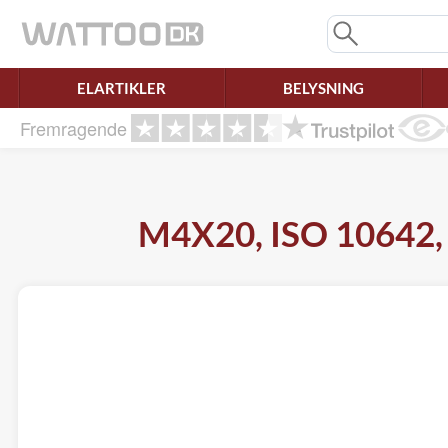
Mangler chatten?
Ret samtykke!
ELARTIKLER
BELYSNING
Fremragende
M4X20, ISO 10642, A