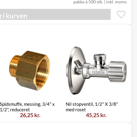
pakke á 500 stk. | inkl. moms
 i kurven
Spidsmuffe, messing, 3/4" x
Nil stopventil, 1/2" X 3/8"
Ko
1/2", reduceret
med roset
3
26,25 kr.
45,25 kr.