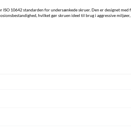
lger ISO 10642 standarden for undersænkede skruer. Den er designet med fu
orrosionsbestandighed, hvilket gør skruen ideel til brug i aggressive miljø