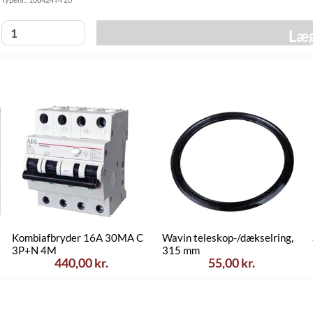
Fredag d. 14/8
GLS
49,00 kr.
-
Hjemmelevering
Læg
torsdag d. 20/8
Fredag d. 14/8
GLS Erhverv
49,00 kr.
-
torsdag d. 20/8
Click&Collect i
Torsdag d. 13/8
Svenstrup
0,00 kr.
-
(9230)
onsdag d. 19/8
Kombiafbryder 16A 30MA C
Wavin teleskop-/dækselring,
3P+N 4M
315 mm
440,00 kr.
55,00 kr.