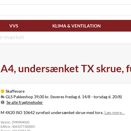
VVS
KLIMA & VENTILATION
4, undersænket TX skrue, fu
Skaffevare
GLS Pakkeshop 39,00 kr. (leveres fredag d. 14/8 - torsdag d. 20/8)
Se alle fragtmetoder
Metode
Pris
Leveres
M 4X20 ISO 10642 syrefast undersænket skrue med torx.
Læs mere…
Fredag d. 14/8
Varenr.:
GLS Pakkeshop
2990904020
39,00 kr.
-
EAN nr.:
4043377182005
torsdag d. 20/8
Typenr.:
106424T4 20