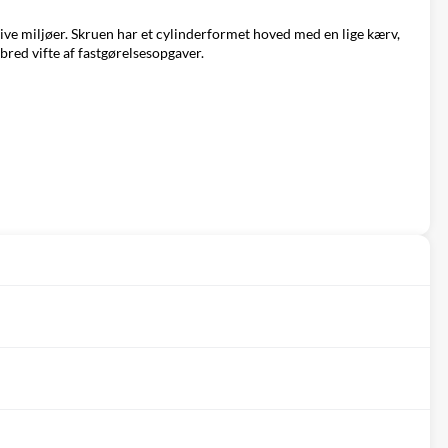
sive miljøer. Skruen har et cylinderformet hoved med en lige kærv,
red vifte af fastgørelsesopgaver.