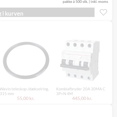
pakke á 500 stk.
|
inkl. moms
 i kurven
Wavin teleskop-/dækselring,
Kombiafbryder 20A 30MA C
Ni
315 mm
3P+N 4M
me
55,00 kr.
445,00 kr.