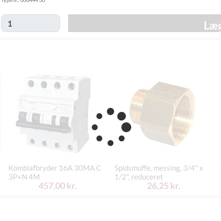
49,00 kr.
-
Hjemmelevering
mandag d. 24/8
Læg
Tirsdag d. 18/8
GLS Erhverv
49,00 kr.
-
mandag d. 24/8
Click&Collect i
Mandag d. 17/8
Svenstrup
0,00 kr.
- fredag d. 21/8
(9230)
Kombiafbryder 16A 30MA C
Spidsmuffe, messing, 3/4" x
3P+N 4M
1/2", reduceret
457,00 kr.
26,25 kr.