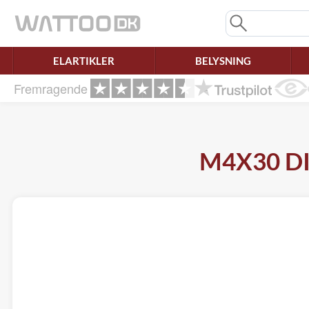
Mangler chatten?
Ret samtykke!
ELARTIKLER
BELYSNING
Fremragende
M4X30 DIN