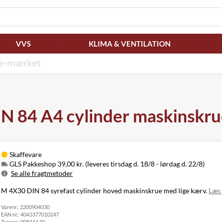
VVS
KLIMA & VENTILATION
 84 A4 cylinder maskinskrue
Skaffevare
GLS Pakkeshop 39,00 kr. (leveres tirsdag d. 18/8 - lørdag d. 22/8)
Se alle fragtmetoder
Metode
Pris
Leveres
M 4X30 DIN 84 syrefast cylinder hoved maskinskrue med lige kærv.
Læs
Tirsdag d. 18/8
GLS Pakkeshop
39,00 kr.
Varenr.:
2200904030
- lørdag d. 22/8
EAN nr.:
4043377010247
Tirsdag d. 18/8
GLS
Typenr.:
008444 30