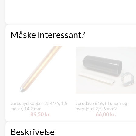
Måske interessant?
Jordspyd kobber 254MY, 1,5
Jorddåse 616, til under og
meter, 14,2 mm
over jord, 2,5-6 mm2
89,50 kr.
66,00 kr.
Beskrivelse