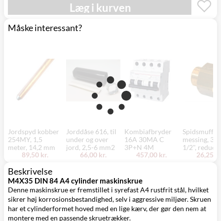
Mandag d. 17/8
Læg i kurven
Svenstrup
0,00 kr.
- fredag d. 21/8
(9230)
Måske interessant?
Jordspyd kobber
Jorddåse 616, til
Kombiafbryder
Spidsmuffe,
254MY, 1,5
under og over
16A 30MA C
messing, 3/4
meter, 14,2 mm
jord, 2,5-6 mm2
3P+N 4M
1/2", reduce
89,50 kr.
66,00 kr.
457,00 kr.
26,25 kr
Beskrivelse
M4X35 DIN 84 A4 cylinder maskinskrue
Denne maskinskrue er fremstillet i syrefast A4 rustfrit stål, hvilket
sikrer høj korrosionsbestandighed, selv i aggressive miljøer. Skruen
har et cylinderformet hoved med en lige kærv, der gør den nem at
montere med en passende skruetrækker.