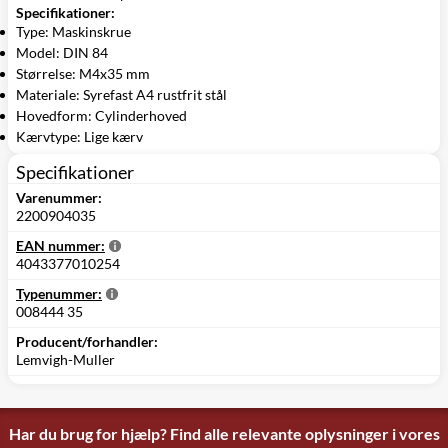
Specifikationer:
Type: Maskinskrue
Model: DIN 84
Størrelse: M4x35 mm
Materiale: Syrefast A4 rustfrit stål
Hovedform: Cylinderhoved
Kærvtype: Lige kærv
Specifikationer
Varenummer:
2200904035
EAN nummer:
4043377010254
Typenummer:
008444 35
Producent/forhandler:
Lemvigh-Muller
Har du brug for hjælp? Find alle relevante oplysninger i vores