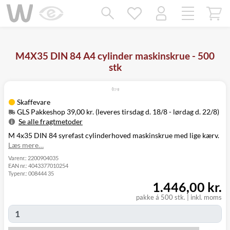
Mangler chatten?
Ret samtykke!
M4X35 DIN 84 A4 cylinder maskinskrue - 500
stk
Skaffevare
GLS Pakkeshop 39,00 kr. (leveres tirsdag d. 18/8 - lørdag d. 22/8)
Se alle fragtmetoder
M 4x35 DIN 84 syrefast cylinderhoved maskinskrue med lige kærv.
Metode
Pris
Leveres
Læs mere…
Tirsdag d. 18/8
GLS Pakkeshop
39,00 kr.
- lørdag d. 22/8
Varenr.:
2200904035
EAN nr.:
4043377010254
Tirsdag d. 18/8
GLS
Typenr.:
008444 35
49,00 kr.
-
Hjemmelevering
1.446,00 kr.
mandag d. 24/8
Tirsdag d. 18/8
pakke á 500 stk.
|
inkl. moms
GLS Erhverv
49,00 kr.
-
mandag d. 24/8
Click&Collect i