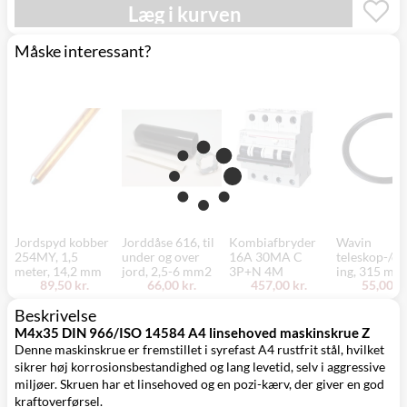
Mandag d. 17/8
Læg i kurven
Svenstrup
0,00 kr.
- fredag d. 21/8
(9230)
Måske interessant?
Jordspyd kobber
Jorddåse 616, til
Kombiafbryder
Wavin
254MY, 1,5
under og over
16A 30MA C
teleskop-/dæ
meter, 14,2 mm
jord, 2,5-6 mm2
3P+N 4M
ing, 315 mm
89,50 kr.
66,00 kr.
457,00 kr.
55,00 kr
Beskrivelse
M4x35 DIN 966/ISO 14584 A4 linsehoved maskinskrue Z
Denne maskinskrue er fremstillet i syrefast A4 rustfrit stål, hvilket
sikrer høj korrosionsbestandighed og lang levetid, selv i aggressive
miljøer. Skruen har et linsehoved og en pozi-kærv, der giver en god
kraftoverførsel.