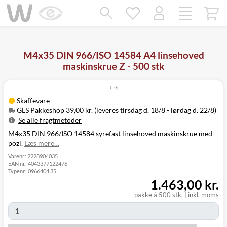
Mangler chatten?
Ret samtykke!
M4x35 DIN 966/ISO 14584 A4 linsehoved
maskinskrue Z - 500 stk
Skaffevare
GLS Pakkeshop 39,00 kr. (leveres tirsdag d. 18/8 - lørdag d. 22/8)
Se alle fragtmetoder
M4x35 DIN 966/ISO 14584 syrefast linsehoved maskinskrue med
Metode
Pris
Leveres
pozi.
Læs mere…
Tirsdag d. 18/8
GLS Pakkeshop
39,00 kr.
- lørdag d. 22/8
Varenr.:
2228904035
EAN nr.:
4043377122476
Tirsdag d. 18/8
GLS
Typenr.:
0966404 35
49,00 kr.
-
Hjemmelevering
1.463,00 kr.
mandag d. 24/8
Tirsdag d. 18/8
pakke á 500 stk.
|
inkl. moms
GLS Erhverv
49,00 kr.
-
mandag d. 24/8
Click&Collect i