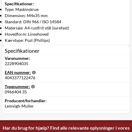
Specifikationer:
Type: Maskinskrue
Dimension: M4x35 mm
Standard: DIN 966 / ISO 14584
Materiale: A4 rustfrit stål (syrefast)
Hovedform: Linsehoved
Kærvtype: Pozi (Phillips)
Specifikationer
Varenummer:
2228904035
EAN nummer:
4043377122476
Typenummer:
0966404 35
Producent/forhandler:
Lemvigh-Muller
Har du brug for hjælp? Find alle relevante oplysninger i vores