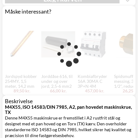
Mandag d. 17/8
Svenstrup
0,00 kr.
- fredag d. 21/8
(9230)
Måske interessant?
Jordspyd kobber
Jorddåse 616, til
Kombiafbryder
Spidsmuffe,
254MY, 1,5
under og over
16A 30MA C
messing, 3/4
meter, 14,2 mm
jord, 2,5-6 mm2
3P+N 4M
1/2", reduce
89,50 kr.
66,00 kr.
457,00 kr.
26,25 kr
Beskrivelse
M4X55, ISO 14583/DIN 7985, A2, pan hovedet maskinskrue,
TX
Denne M4X55 maskinskrue er fremstillet i A2 rustfrit stål og
designet med et pan hoved og en Torx (TX) kærv. Den overholder
standarderne ISO 14583 og DIN 7985, hvilket sikrer høj kvalitet og
præcision til dine fastgørelsesbehov.