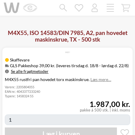
Mangler chatten?
Ret samtykke!
M4X55, ISO 14583/DIN 7985, A2, pan hovedet
maskinskrue, TX - 500 stk
Skaffevare
GLS Pakkeshop 39,00 kr. (leveres tirsdag d. 18/8 - lørdag d. 22/8)
Se alle fragtmetoder
M4X55 rustfri pan hovedet torx maskinskrue.
Læs mere…
Metode
Pris
Leveres
Tirsdag d. 18/8
Varenr.:
2205804055
GLS Pakkeshop
39,00 kr.
EAN nr.:
4043377233240
- lørdag d. 22/8
Typenr.:
1458324 55
Tirsdag d. 18/8
GLS
1.987,00 kr.
49,00 kr.
-
Hjemmelevering
mandag d. 24/8
pakke á 500 stk.
|
inkl. moms
Tirsdag d. 18/8
GLS Erhverv
49,00 kr.
-
mandag d. 24/8
Læg i kurven
Click&Collect i