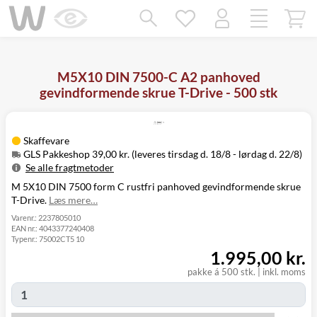
Mangler chatten?
Ret samtykke!
M5X10 DIN 7500-C A2 panhoved
gevindformende skrue T-Drive - 500 stk
Skaffevare
GLS Pakkeshop 39,00 kr. (leveres tirsdag d. 18/8 - lørdag d. 22/8)
Se alle fragtmetoder
M 5X10 DIN 7500 form C rustfri panhoved gevindformende skrue
Metode
Pris
Leveres
T-Drive.
Læs mere…
Tirsdag d. 18/8
GLS Pakkeshop
39,00 kr.
- lørdag d. 22/8
Varenr.:
2237805010
EAN nr.:
4043377240408
Tirsdag d. 18/8
GLS
Typenr.:
75002CT5 10
49,00 kr.
-
Hjemmelevering
1.995,00 kr.
mandag d. 24/8
Tirsdag d. 18/8
pakke á 500 stk.
|
inkl. moms
GLS Erhverv
49,00 kr.
-
mandag d. 24/8
Click&Collect i