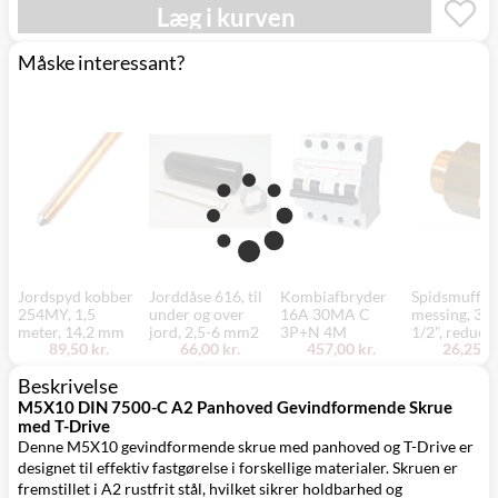
Mandag d. 17/8
Læg i kurven
Svenstrup
0,00 kr.
- fredag d. 21/8
(9230)
Måske interessant?
Jordspyd kobber
Jorddåse 616, til
Kombiafbryder
Spidsmuffe,
254MY, 1,5
under og over
16A 30MA C
messing, 3/4
meter, 14,2 mm
jord, 2,5-6 mm2
3P+N 4M
1/2", reduce
89,50 kr.
66,00 kr.
457,00 kr.
26,25 kr
Beskrivelse
M5X10 DIN 7500-C A2 Panhoved Gevindformende Skrue
med T-Drive
Denne M5X10 gevindformende skrue med panhoved og T-Drive er
designet til effektiv fastgørelse i forskellige materialer. Skruen er
fremstillet i A2 rustfrit stål, hvilket sikrer holdbarhed og