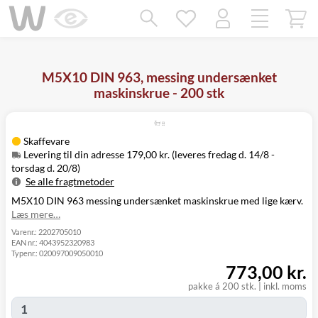
Mangler chatten?
Ret samtykke!
M5X10 DIN 963, messing undersænket
maskinskrue - 200 stk
Skaffevare
Levering til din adresse 179,00 kr. (leveres fredag d. 14/8 -
torsdag d. 20/8)
Se alle fragtmetoder
M5X10 DIN 963 messing undersænket maskinskrue med lige kærv.
Metode
Pris
Leveres
Læs mere…
Fredag d. 14/8
Levering til
179,00 kr.
-
Varenr.:
2202705010
din adresse
EAN nr.:
4043952320983
torsdag d. 20/8
Typenr.:
020097009050010
Click&Collect
Fredag d. 14/8
773,00 kr.
i Svenstrup
0,00 kr.
-
(9230)
torsdag d. 20/8
pakke á 200 stk.
|
inkl. moms