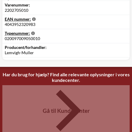
Varenummer:
2202705010
EAN nummer:
4043952320983
Typenummer:
020097009050010
Producent/forhandler:
Lemvigh-Muller
Har du brug for hjælp? Find alle relevante oplysninger i vores
kundecenter.
Gå til Kundecenter