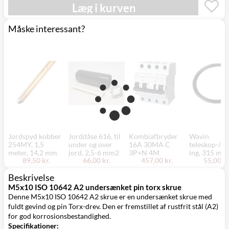
Mandag d. 17/8
Læg i kurven
Svenstrup
0,00 kr.
- fredag d. 21/8
(9230)
Måske interessant?
Jordspyd kobber
Jorddåse 616, til
Kombiafbryder
Wavin
254MY, 1,5
under og over
16A 30MA C
teleskop-/dæ
meter, 14,2 mm
jord, 2,5-6 mm2
3P+N 4M
ing, 315 mm
89,50 kr.
66,00 kr.
457,00 kr.
55,00 kr
Beskrivelse
M5x10 ISO 10642 A2 undersænket pin torx skrue
Denne M5x10 ISO 10642 A2 skrue er en undersænket skrue med
fuldt gevind og pin Torx-drev. Den er fremstillet af rustfrit stål (A2)
for god korrosionsbestandighed.
Specifikationer: