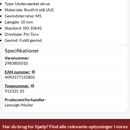
Type: Undersænket skrue
Materiale: Rustfrit stål (A2)
Gevindstørrelse: M5
Længde: 10 mm
Standard: ISO 10642
Drevtype: Pin Torx
Gevind: Fuldt gevind
Specifikationer
Varenummer:
2983805010
EAN nummer:
4043377131805
Typenummer:
912325 10
Producent/forhandler:
Lemvigh-Muller
Har du brug for hjælp? Find alle relevante oplysninger i vores