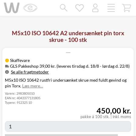
Mangler chatten?
Ret samtykke!
M5x10 ISO 10642 A2 undersænket pin torx
skrue - 100 stk
Skaffevare
GLS Pakkeshop 39,00 kr. (leveres tirsdag d. 18/8 - lørdag d. 22/8)
Se alle fragtmetoder
M5x10 ISO 10642 rustfri undersænket skrue med fuldt gevind og
Metode
Pris
Leveres
pin Torx.
Læs mere…
Tirsdag d. 18/8
GLS Pakkeshop
39,00 kr.
- lørdag d. 22/8
Varenr.:
2983805010
EAN nr.:
4043377131805
Tirsdag d. 18/8
GLS
Typenr.:
912325 10
49,00 kr.
-
Hjemmelevering
450,00 kr.
mandag d. 24/8
Tirsdag d. 18/8
pakke á 100 stk.
|
inkl. moms
GLS Erhverv
49,00 kr.
-
mandag d. 24/8
Click&Collect i