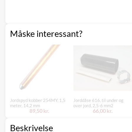
Måske interessant?
Jordspyd kobber 254MY, 1,5
Jorddåse 616, til under og
meter, 14,2 mm
over jord, 2,5-6 mm2
89,50 kr.
66,00 kr.
Beskrivelse