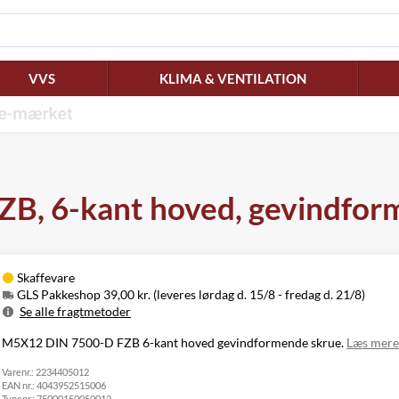
VVS
KLIMA & VENTILATION
, 6-kant hoved, gevindform
Skaffevare
GLS Pakkeshop 39,00 kr. (leveres lørdag d. 15/8 - fredag d. 21/8)
Se alle fragtmetoder
Metode
Pris
Leveres
M5X12 DIN 7500-D FZB 6-kant hoved gevindformende skrue.
Læs mer
Lørdag d. 15/8
GLS Pakkeshop
39,00 kr.
Varenr.:
2234405012
- fredag d. 21/8
EAN nr.:
4043952515006
GLS
Mandag d. 17/8
49,00 kr.
Typenr.:
75000150050012