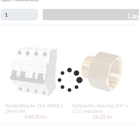
Hjemmelevering
- fredag d. 21/8
Mandag d. 17/8
GLS Erhverv
49,00 kr.
Læg
- fredag d. 21/8
Click&Collect i
Fredag d. 14/8
Svenstrup
0,00 kr.
-
(9230)
torsdag d. 20/8
Kombiafbryder 16A 30MA C
Spidsmuffe, messing, 3/4" x
3P+N 4M
1/2", reduceret
440,00 kr.
26,25 kr.