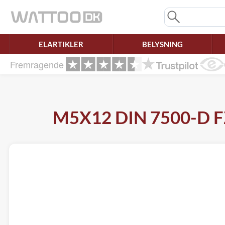
Mangler chatten?
Ret samtykke!
ELARTIKLER
BELYSNING
Fremragende
M5X12 DIN 7500-D FZB