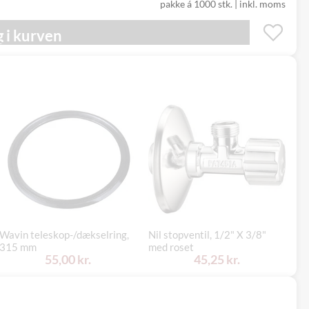
pakke á 1000 stk.
|
inkl. moms
 i kurven
Wavin teleskop-/dækselring,
Nil stopventil, 1/2" X 3/8"
Ko
315 mm
med roset
3
55,00 kr.
45,25 kr.