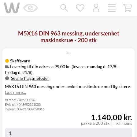
Mangler chatten?
Ret samtykke!
M5X16 DIN 963 messing, undersænket
maskinskrue - 200 stk
Skaffevare
Levering til din adresse 99,00 kr. (leveres mandag d. 17/8 -
fredag d. 21/8)
Se alle fragtmetoder
M5X16 DIN 963 messing undersænket maskinskrue med lige kærv.
Metode
Pris
Leveres
Læs mere…
Levering til
Mandag d. 17/8
99,00 kr.
din adresse
- fredag d. 21/8
Varenr.:
2202705016
EAN nr.:
4043952321003
Click&Collect
Mandag d. 17/8
Typenr.:
009637009050016
i Svenstrup
0,00 kr.
- fredag d. 21/8
1.140,00 kr.
(9230)
pakke á 200 stk.
|
inkl. moms