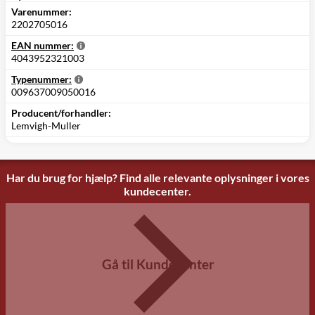
Varenummer:
2202705016
EAN nummer:
4043952321003
Typenummer:
009637009050016
Producent/forhandler:
Lemvigh-Muller
Har du brug for hjælp? Find alle relevante oplysninger i vores
kundecenter.
Gå til Kundecenter