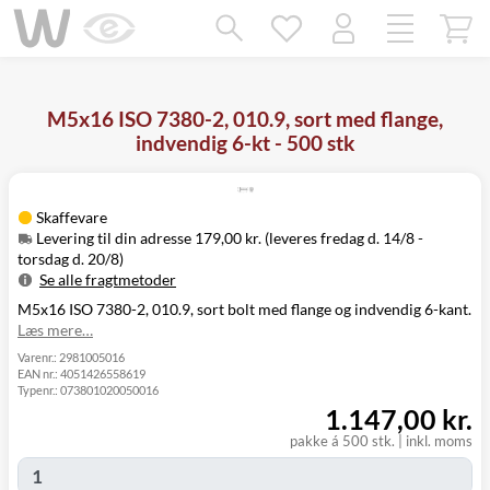
Mangler chatten?
Ret samtykke!
M5x16 ISO 7380-2, 010.9, sort med flange,
indvendig 6-kt - 500 stk
Skaffevare
Levering til din adresse 179,00 kr. (leveres fredag d. 14/8 -
torsdag d. 20/8)
Se alle fragtmetoder
M5x16 ISO 7380-2, 010.9, sort bolt med flange og indvendig 6-kant.
Metode
Pris
Leveres
Læs mere…
Fredag d. 14/8
Levering til
179,00 kr.
-
Varenr.:
2981005016
din adresse
EAN nr.:
4051426558619
torsdag d. 20/8
Typenr.:
073801020050016
Click&Collect
Fredag d. 14/8
1.147,00 kr.
i Svenstrup
0,00 kr.
-
(9230)
torsdag d. 20/8
pakke á 500 stk.
|
inkl. moms