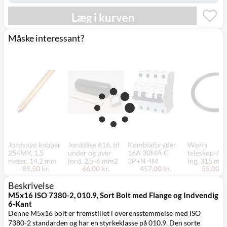
Læg i kurven
Måske interessant?
Jordspyd kobber
Jorddåse 616, til
Kombiafbryder
Wavin
254MY, 1,5
under og over
16A 30MA C
teleskop-/dæ
meter, 14,2 mm
jord, 2,5-6 mm2
3P+N 4M
ing, 315 mm
89,50 kr.
66,00 kr.
457,00 kr.
55,00 kr
Beskrivelse
M5x16 ISO 7380-2, 010.9, Sort Bolt med Flange og Indvendig
6-Kant
Denne M5x16 bolt er fremstillet i overensstemmelse med ISO
7380-2 standarden og har en styrkeklasse på 010.9. Den sorte