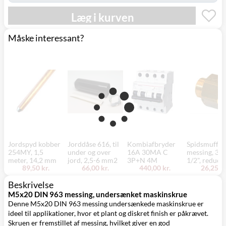
Læg i kurven
Måske interessant?
Jordspyd kobber
Jorddåse 616, til
Kombiafbryder
Spidsmuffe,
254MY, 1,5
under og over
16A 30MA C
messing, 3/4
meter, 14,2 mm
jord, 2,5-6 mm2
3P+N 4M
1/2", reduce
89,50 kr.
66,00 kr.
440,00 kr.
26,25 kr
Beskrivelse
M5x20 DIN 963 messing, undersænket maskinskrue
Denne M5x20 DIN 963 messing undersænkede maskinskrue er
ideel til applikationer, hvor et plant og diskret finish er påkrævet.
Skruen er fremstillet af messing, hvilket giver en god