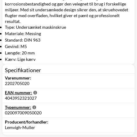
korrosionsbestandighed og gør den velegnet til brug i forskellige
miljøer. Med sit undersænkede design sikrer den, at skruehovedet
flugter med overfladen, hvilket giver et pænt og professionelt
resultat.
Type: Undersænket maskinskrue
Materiale: Messing
Standard: DIN 963
Gevind: M5
Længde: 20 mm
Kærv: Lige kærv
Specifikationer
Varenummer:
2202705020
EAN nummer:
4043952321027
Typenummer:
020097009050020
Producent/forhandler:
Lemvigh-Muller