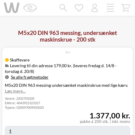
Mangler chatten?
Ret samtykke!
M5x20 DIN 963 messing, undersænket
maskinskrue - 200 stk
Skaffevare
Levering til din adresse 179,00 kr. (leveres fredag d. 14/8 -
torsdag d. 20/8)
Se alle fragtmetoder
M5x20 DIN 963 messing undersænket maskinskrue med lige kærv.
Metode
Pris
Leveres
Læs mere…
Fredag d. 14/8
Levering til
179,00 kr.
-
Varenr.:
2202705020
din adresse
EAN nr.:
4043952321027
torsdag d. 20/8
Typenr.:
020097009050020
Click&Collect
1.377,00 kr.
i Svenstrup
Ikke muligt
(9230)
pakke á 200 stk.
|
inkl. moms