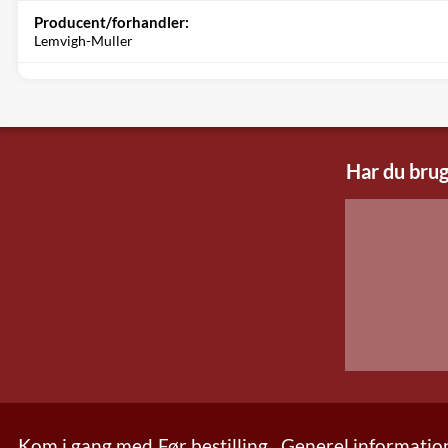
Producent/forhandler:
Lemvigh-Muller
Har du brug
Kom i gang med
Før bestilling
Generel informatio