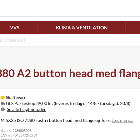
VVS
KLIMA & VENTILATION
0 A2 button head med flang
Skaffevare
GLS Pakkeshop 39,00 kr. (leveres fredag d. 14/8 - torsdag d. 20/8)
Se alle fragtmetoder
Metode
Pris
Leveres
M 5X25 ISO 7380 rustfri button head med flange og Torx.
Læs mere…
Fredag d. 14/8
Varenr.:
GLS Pakkeshop
2986805025
39,00 kr.
-
EAN nr.:
4043377242754
torsdag d. 20/8
Typenr.:
738022T5 25