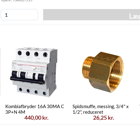
Fredag d. 14/8
GLS
49,00 kr.
-
Hjemmelevering
Læg
torsdag d. 20/8
Fredag d. 14/8
GLS Erhverv
49,00 kr.
-
torsdag d. 20/8
Click&Collect i
Torsdag d. 13/8
Svenstrup
0,00 kr.
-
(9230)
onsdag d. 19/8
Kombiafbryder 16A 30MA C
Spidsmuffe, messing, 3/4" x
3P+N 4M
1/2", reduceret
440,00 kr.
26,25 kr.