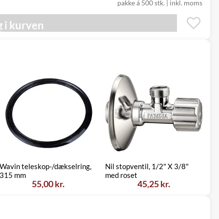
pakke á 500 stk. | inkl. moms
 i kurven
Wavin teleskop-/dækselring,
Nil stopventil, 1/2" X 3/8"
Ko
315 mm
med roset
3
55,00 kr.
45,25 kr.