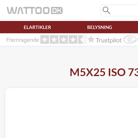
Mangler chatten?
Ret samtykke!
ELARTIKLER
BELYSNING
Fremragende
M5X25 ISO 738