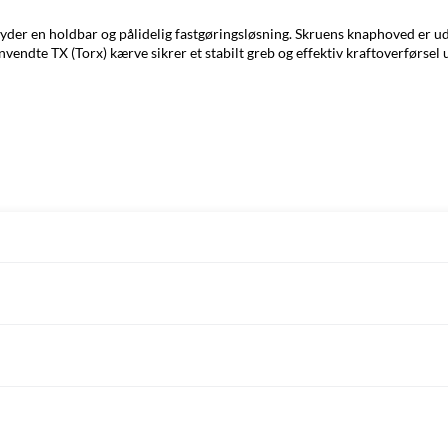
byder en holdbar og pålidelig fastgøringsløsning. Skruens knaphoved er ud
nvendte TX (Torx) kærve sikrer et stabilt greb og effektiv kraftoverførse