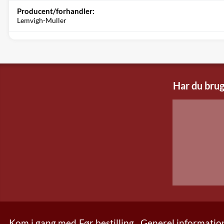
Producent/forhandler:
Lemvigh-Muller
Har du brug
Kom i gang med
Før bestilling
Generel informatio