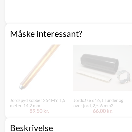
Måske interessant?
Jordspyd kobber 254MY, 1,5
Jorddåse 616, til under og
meter, 14,2 mm
over jord, 2,5-6 mm2
89,50 kr.
66,00 kr.
Beskrivelse