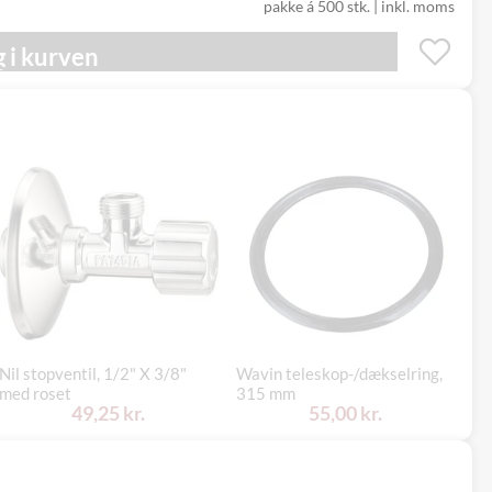
pakke á 500 stk.
|
inkl. moms
 i kurven
Nil stopventil, 1/2" X 3/8"
Wavin teleskop-/dækselring,
Sp
med roset
315 mm
1/
49,25 kr.
55,00 kr.