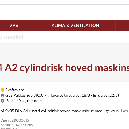
VVS
KLIMA & VENTILATION
A2 cylindrisk hoved maskins
Skaffevare
GLS Pakkeshop 39,00 kr. (leveres tirsdag d. 18/8 - lørdag d. 22/8)
Se alle fragtmetoder
Metode
Pris
Leveres
M 5x35 DIN 84 rustfri cylindrisk hoved maskinskrue med lige kærv.
Læs
Tirsdag d. 18/8
GLS Pakkeshop
39,00 kr.
Varenr.:
2200805035
- lørdag d. 22/8
EAN nr.:
4043377008664
Tirsdag d. 18/8
GLS
Typenr.:
008425 35