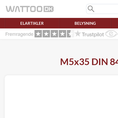
Mangler chatten?
Ret samtykke!
ELARTIKLER
BELYSNING
Fremragende
M5x35 DIN 84 