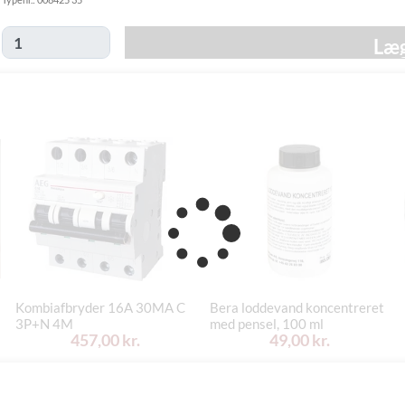
49,00 kr.
-
Hjemmelevering
mandag d. 24/8
Læg
Tirsdag d. 18/8
GLS Erhverv
49,00 kr.
-
mandag d. 24/8
Click&Collect i
Mandag d. 17/8
Svenstrup
0,00 kr.
- fredag d. 21/8
(9230)
Kombiafbryder 16A 30MA C
Bera loddevand koncentreret
3P+N 4M
med pensel, 100 ml
457,00 kr.
49,00 kr.