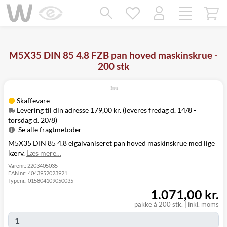
Mangler chatten?
Ret samtykke!
M5X35 DIN 85 4.8 FZB pan hoved maskinskrue -
200 stk
Skaffevare
Levering til din adresse 179,00 kr. (leveres fredag d. 14/8 -
torsdag d. 20/8)
Se alle fragtmetoder
M5X35 DIN 85 4.8 elgalvaniseret pan hoved maskinskrue med lige
Metode
Pris
Leveres
kærv.
Læs mere…
Fredag d. 14/8
Levering til
179,00 kr.
-
Varenr.:
2203405035
din adresse
EAN nr.:
4043952023921
torsdag d. 20/8
Typenr.:
015804109050035
Click&Collect
1.071,00 kr.
i Svenstrup
Ikke muligt
(9230)
pakke á 200 stk.
|
inkl. moms