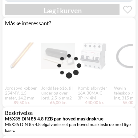
Læg i kurven
Måske interessant?
Jordspyd kobber
Jorddåse 616, til
Kombiafbryder
Wavin
254MY, 1,5
under og over
16A 30MA C
teleskop-/dæ
meter, 14,2 mm
jord, 2,5-6 mm2
3P+N 4M
ing, 315 mm
89,50 kr.
66,00 kr.
440,00 kr.
55,00 kr
Beskrivelse
M5X35 DIN 85 4.8 FZB pan hoved maskinskrue
M5X35 DIN 85 4.8 elgalvaniseret pan hoved maskinskrue med lige
kærv.