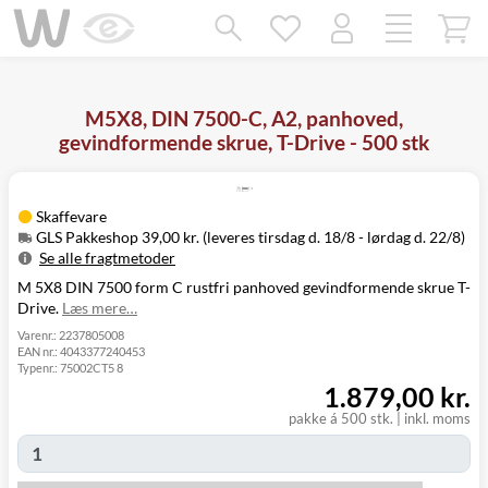
Mangler chatten?
Ret samtykke!
M5X8, DIN 7500-C, A2, panhoved,
gevindformende skrue, T-Drive - 500 stk
Skaffevare
GLS Pakkeshop 39,00 kr. (leveres tirsdag d. 18/8 - lørdag d. 22/8)
Se alle fragtmetoder
M 5X8 DIN 7500 form C rustfri panhoved gevindformende skrue T-
Metode
Pris
Leveres
Drive.
Læs mere…
Tirsdag d. 18/8
GLS Pakkeshop
39,00 kr.
- lørdag d. 22/8
Varenr.:
2237805008
EAN nr.:
4043377240453
Tirsdag d. 18/8
GLS
Typenr.:
75002CT5 8
49,00 kr.
-
Hjemmelevering
1.879,00 kr.
mandag d. 24/8
Tirsdag d. 18/8
pakke á 500 stk.
|
inkl. moms
GLS Erhverv
49,00 kr.
-
mandag d. 24/8
Click&Collect i