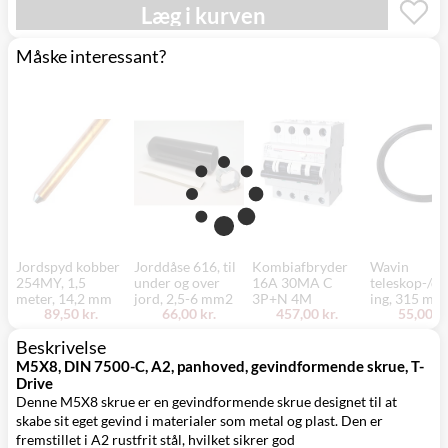
Mandag d. 17/8
Læg i kurven
Svenstrup
0,00 kr.
- fredag d. 21/8
(9230)
Måske interessant?
Jordspyd kobber
Jorddåse 616, til
Kombiafbryder
Wavin
254MY, 1,5
under og over
16A 30MA C
teleskop-/dæ
meter, 14,2 mm
jord, 2,5-6 mm2
3P+N 4M
ing, 315 mm
89,50 kr.
66,00 kr.
457,00 kr.
55,00 kr
Beskrivelse
M5X8, DIN 7500-C, A2, panhoved, gevindformende skrue, T-
Drive
Denne M5X8 skrue er en gevindformende skrue designet til at
skabe sit eget gevind i materialer som metal og plast. Den er
fremstillet i A2 rustfrit stål, hvilket sikrer god