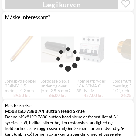
Læg i kurven
Click&Collect i
Tirsdag d. 18/8
Svenstrup
0,00 kr.
-
(9230)
mandag d. 24/8
Måske interessant?
Jordspyd kobber
Jorddåse 616, til
Kombiafbryder
Spidsmuffe,
254MY, 1,5
under og over
16A 30MA C
messing, 3/4
meter, 14,2 mm
jord, 2,5-6 mm2
3P+N 4M
1/2", reduce
89,50 kr.
66,00 kr.
457,00 kr.
26,25 kr
Beskrivelse
M5x8 ISO 7380 A4 Button Head Skrue
Denne M5x8 ISO 7380 button head skrue er fremstillet af A4
syrefast stål, hvilket sikrer høj korrosionsbestandighed og
holdbarhed, selv i aggressive miljøer. Skruen har en indvendig 6-
kant (unbrako) for nem og sikker tilspænding med et passende