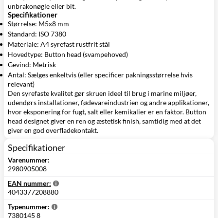
unbrakonøgle eller bit.
Specifikationer
Størrelse: M5x8 mm
Standard: ISO 7380
Materiale: A4 syrefast rustfrit stål
Hovedtype: Button head (svampehoved)
Gevind: Metrisk
Antal: Sælges enkeltvis (eller specificer pakningsstørrelse hvis
relevant)
Den syrefaste kvalitet gør skruen ideel til brug i marine miljøer,
udendørs installationer, fødevareindustrien og andre applikationer,
hvor eksponering for fugt, salt eller kemikalier er en faktor. Button
head designet giver en ren og æstetisk finish, samtidig med at det
giver en god overfladekontakt.
Specifikationer
Varenummer:
2980905008
EAN nummer:
4043377208880
Typenummer:
7380145 8