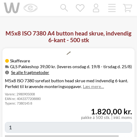
Mangler chatten?
Ret samtykke!
M5x8 ISO 7380 A4 button head skrue, indvendig
6-kant - 500 stk
Skaffevare
GLS Pakkeshop 39,00 kr. (leveres onsdag d. 19/8 - tirsdag d. 25/8)
Se alle fragtmetoder
M5x8 ISO 7380 syrefast button head skrue med indvendig 6-kant.
Metode
Pris
Leveres
Perfekt til krævende monteringsopgaver.
Læs mere…
Onsdag d. 19/8
GLS Pakkeshop
39,00 kr.
-
Varenr.:
2980905008
EAN nr.:
4043377208880
tirsdag d. 25/8
Typenr.:
7380145 8
Onsdag d. 19/8
GLS
1.820,00 kr.
49,00 kr.
-
Hjemmelevering
tirsdag d. 25/8
pakke á 500 stk.
|
inkl. moms
Onsdag d. 19/8
GLS Erhverv
49,00 kr.
-
tirsdag d. 25/8