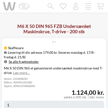
Mangler chatten?
Ret samtykke!
M6 X 50 DIN 965 FZB Undersænket
Maskinskrue, T-drive - 200 stk
Skaffevare
Levering til din adresse 179,00 kr. (leveres mandag d. 17/8 -
fredag d. 21/8)
Se alle fragtmetoder
M6 X 50 DIN 965 el galvaniseret undersænket maskinskrue med T-
Metode
Pris
Leveres
drive.
Læs mere…
Levering til
Mandag d. 17/8
179,00 kr.
din adresse
- fredag d. 21/8
Varenr.:
2210406050
EAN nr.:
4043952335383
Click&Collect
Mandag d. 17/8
Typenr.:
009654150060050
i Svenstrup
0,00 kr.
- fredag d. 21/8
1.124,00 kr.
(9230)
pakke á 200 stk.
|
inkl. moms