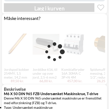
Læg i kurven
Måske interessant?
Jordspyd kobber
Jorddåse 616, til
Kombiafbryder
Spidsmuffe,
254MY, 1,5
under og over
16A 30MA C
messing, 3/4
meter, 14,2 mm
jord, 2,5-6 mm2
3P+N 4M
1/2", reduce
89,50 kr.
66,00 kr.
457,00 kr.
26,25 kr
Beskrivelse
M6 X 50 DIN 965 FZB Undersænket Maskinskrue, T-drive
Denne M6 X 50 DIN 965 undersænket maskinskrue er fremstillet
med elforzinkning (FZB) og T-drive.
Type: Undersænket maskinskrue