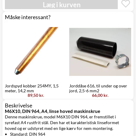
Læg i kurven
Click&Collect i
Torsdag d. 13/8
Svenstrup
0,00 kr.
-
(9230)
onsdag d. 19/8
Måske interessant?
Jordspyd kobber 254MY, 1,5
Jorddåse 616, til under og over
K
meter, 14,2 mm
jord, 2,5-6 mm2
89,50 kr.
66,00 kr.
Beskrivelse
M6X10, DIN 964, A4, linse hoved maskinskrue
Denne maskinskrue, model M6X10 DIN 964, er fremstillet i
syrefast A4 rustfrit stål. Den har et karakteristisk linseformet
hoved og er udstyret med en lige kærv for nem montering.
Standard: DIN 964