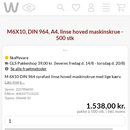
Mangler chatten?
Ret samtykke!
M6X10, DIN 964, A4, linse hoved maskinskrue -
500 stk
Skaffevare
GLS Pakkeshop 39,00 kr. (leveres fredag d. 14/8 - torsdag d. 20/8)
Se alle fragtmetoder
M 6X10 DIN 964 syrefast linse hoved maskinskrue med lige kærv.
Metode
Pris
Leveres
Læs mere…
Fredag d. 14/8
GLS Pakkeshop
39,00 kr.
-
Varenr.:
2227906010
EAN nr.:
4043377115225
torsdag d. 20/8
Typenr.:
096446 10
Fredag d. 14/8
GLS
1.538,00 kr.
49,00 kr.
-
Hjemmelevering
torsdag d. 20/8
pakke á 500 stk. | inkl. moms
Fredag d. 14/8
GLS Erhverv
49,00 kr.
-
torsdag d. 20/8