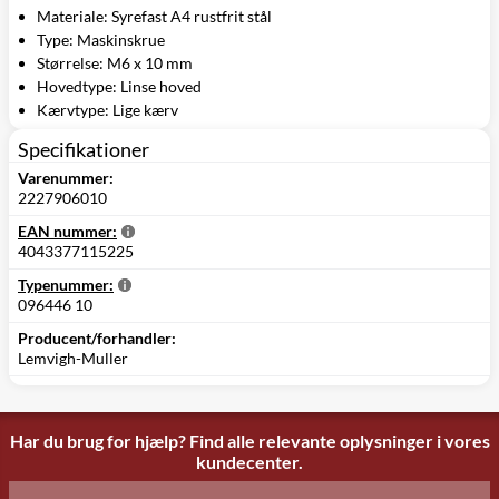
Materiale: Syrefast A4 rustfrit stål
Type: Maskinskrue
Størrelse: M6 x 10 mm
Hovedtype: Linse hoved
Kærvtype: Lige kærv
Specifikationer
Varenummer:
2227906010
EAN nummer:
4043377115225
Typenummer:
096446 10
Producent/forhandler:
Lemvigh-Muller
Har du brug for hjælp? Find alle relevante oplysninger i vores
kundecenter.