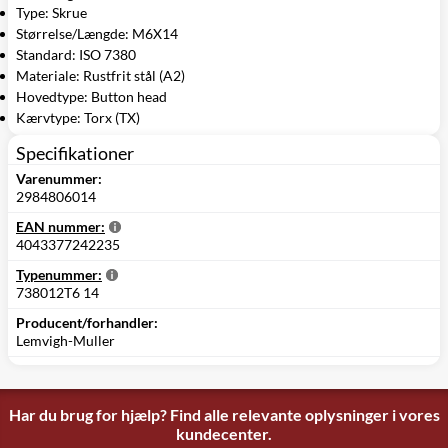
Type: Skrue
Størrelse/Længde: M6X14
Standard: ISO 7380
Materiale: Rustfrit stål (A2)
Hovedtype: Button head
Kærvtype: Torx (TX)
Specifikationer
Varenummer:
2984806014
EAN nummer:
4043377242235
Typenummer:
738012T6 14
Producent/forhandler:
Lemvigh-Muller
Har du brug for hjælp? Find alle relevante oplysninger i vores
kundecenter.