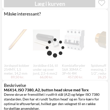
Mandag d. 17/8
Læg i kurven
Svenstrup
0,00 kr.
- fredag d. 21/8
(9230)
Måske interessant?
Jordspyd kobber
Jorddåse 616, til
Kombiafbryder
Spidsmuffe,
254MY, 1,5
under og over
16A 30MA C
messing, 3/4
meter, 14,2 mm
jord, 2,5-6 mm2
3P+N 4M
1/2", reduce
89,50 kr.
66,00 kr.
457,00 kr.
26,25 kr
Beskrivelse
M6X14, ISO 7380, A2, button head skrue med Torx
Denne skrue er fremstillet i rustfrit stål (A2) og følger ISO 7380
standarden. Den har et rundt 'button head' og en Torx-kærv for
optimal kraftoverførsel, hvilket gør den velegnet til en række
forskellige anvendelser.