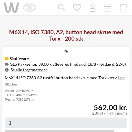
Mangler chatten?
Ret samtykke!
M6X14, ISO 7380, A2, button head skrue med
Torx - 200 stk
Skaffevare
GLS Pakkeshop 39,00 kr. (leveres tirsdag d. 18/8 - lørdag d. 22/8)
Se alle fragtmetoder
M6X14 ISO 7380 A2 rustfri button head skrue med Torx kærv.
Læs
Metode
Pris
Leveres
mere…
Tirsdag d. 18/8
GLS Pakkeshop
39,00 kr.
- lørdag d. 22/8
Varenr.:
2984806014
EAN nr.:
4043377242235
Tirsdag d. 18/8
GLS
Typenr.:
738012T6 14
49,00 kr.
-
Hjemmelevering
562,00 kr.
mandag d. 24/8
Tirsdag d. 18/8
200 stk.
|
inkl. moms
GLS Erhverv
49,00 kr.
-
mandag d. 24/8
Click&Collect i