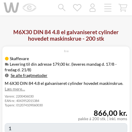
Mangler chatten?
Ret samtykke!
M6X30 DIN 84 4.8 el galvaniseret cylinder
hovedet maskinskrue - 200 stk
Skaffevare
Levering til din adresse 179,00 kr. (leveres mandag d. 17/8 -
fredag d. 21/8)
Se alle fragtmetoder
M 6X30 DIN 84 4.8 el galvaniseret cylinder hovedet maskinskrue.
Metode
Pris
Leveres
Læs mere…
Levering til
Mandag d. 17/8
179,00 kr.
din adresse
- fredag d. 21/8
Varenr.:
2200406030
EAN nr.:
4043952015384
Click&Collect
Typenr.:
012074109060030
i Svenstrup
Ikke muligt
866,00 kr.
(9230)
pakke á 200 stk.
|
inkl. moms