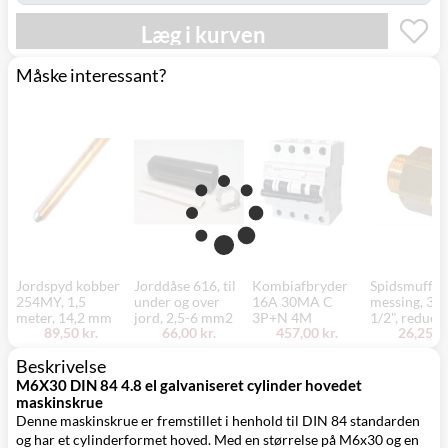
Læg i kurven
Måske interessant?
Jordspyd kobber
Jorddåse 616, til
Kombiafbryder
Spidsmuffe,
254MY, 1,5
under og over
16A 30MA C
messing, 3/4
meter, 14,2 mm
jord, 2,5-6 mm2
3P+N 4M
1/2", reduce
89,50 kr.
66,00 kr.
457,00 kr.
26,25 kr
Beskrivelse
M6X30 DIN 84 4.8 el galvaniseret cylinder hovedet
maskinskrue
Denne maskinskrue er fremstillet i henhold til DIN 84 standarden
og har et cylinderformet hoved. Med en størrelse på M6x30 og en