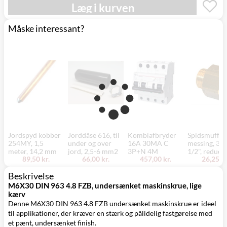
Læg i kurven
Måske interessant?
Jordspyd kobber
Jorddåse 616, til
Kombiafbryder
Spidsmuffe,
254MY, 1,5
under og over
16A 30MA C
messing, 3/4
meter, 14,2 mm
jord, 2,5-6 mm2
3P+N 4M
1/2", reduce
89,50 kr.
66,00 kr.
457,00 kr.
26,25 kr
Beskrivelse
M6X30 DIN 963 4.8 FZB, undersænket maskinskrue, lige
kærv
Denne M6X30 DIN 963 4.8 FZB undersænket maskinskrue er ideel
til applikationer, der kræver en stærk og pålidelig fastgørelse med
et pænt, undersænket finish.