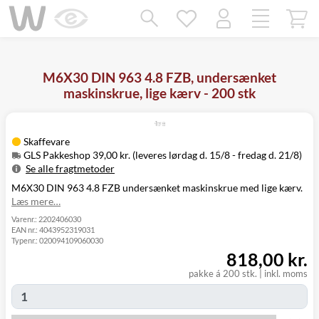
Mangler chatten?
Ret samtykke!
M6X30 DIN 963 4.8 FZB, undersænket
maskinskrue, lige kærv - 200 stk
Skaffevare
GLS Pakkeshop 39,00 kr. (leveres lørdag d. 15/8 - fredag d. 21/8)
Se alle fragtmetoder
M6X30 DIN 963 4.8 FZB undersænket maskinskrue med lige kærv.
Metode
Pris
Leveres
Læs mere…
Lørdag d. 15/8
GLS Pakkeshop
39,00 kr.
- fredag d. 21/8
Varenr.:
2202406030
EAN nr.:
4043952319031
GLS
Mandag d. 17/8
49,00 kr.
Typenr.:
020094109060030
Hjemmelevering
- fredag d. 21/8
818,00 kr.
Mandag d. 17/8
GLS Erhverv
49,00 kr.
- fredag d. 21/8
pakke á 200 stk.
|
inkl. moms
Click&Collect i
Fredag d. 14/8
Svenstrup
0,00 kr.
-
(9230)
torsdag d. 20/8